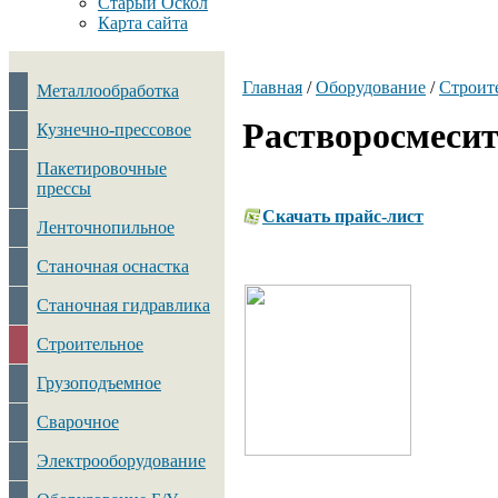
Старый Оскол
Карта сайта
Главная
/
Оборудование
/
Строит
Металлообработка
Растворосмесит
Кузнечно-прессовое
Пакетировочные
прессы
Скачать прайс-лист
Ленточнопильное
Станочная оснастка
Станочная гидравлика
Строительное
Грузоподъемное
Сварочное
Электрооборудование