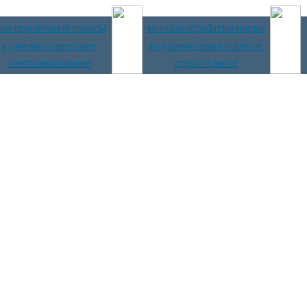
акетировочные прессы
металлообрабатывающее
кузнечно-прессовое
подъёмно-транспортное
ленточнопильное
строительное