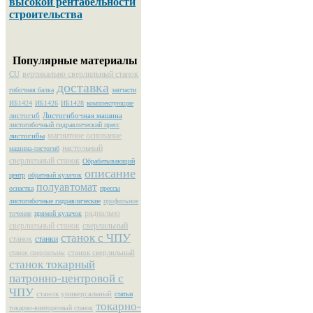
высокой рентабельности
строительства
Популярные материалы
вертикально сверлильный станок
CU
доставка
гибочная балка
запчасти
ИБ1424
ИБ1426
ИБ1428
комплектующие
листогиб
Листогибочная машина
листогибочный гидравлический пресс
магнитное основание
листогибы
настольный
машина-листогиб
сверлильный станок
Обрабатывающий
описание
центр
обратный кулачок
полуавтомат
оснастка
прессы
листогибочные гидравлические
профильное
радиально
точение
прямой кулачок
сверлильный станок
сверлильный
станок с ЧПУ
станок
станки
станок сверлильный
станок сверлильны
станок токарный
патронно-центровой с
ЧПУ
станок универсальный
статьи
токарно-
токарно-винторезный станок