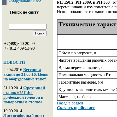
Оборудование Б/У
РН-150.2, РН-200А и РН-300
- э
перемешивании компонентов с по
Использование этих машин позво
Поиск по сайту
Технические харак
+7(499)350-20-99
+7(812)409-53-90
Объем по загрузке, л
Частота вращения рабочих органо
НОВОСТИ
Время перемешивания, с
29.04.2016
Весенняя
акция до 31.05.16. Цены
Номинальная мощность, кВт
на оборудование тают!
Габаритные размеры, мм
31.10.2014
Фрезерный
Крупность заполнителя, мм, не 
станок 675ПФ с
Масса, кг, не более
долбежной головой и
поворотным столом
Назад в раздел
Скачать прайс-лист
19.09.2014
Листогибочный пресс