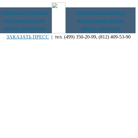
станочная гидравлика
горизонтальные прессы
станочная оснастка
вертикальные прессы
прессы для отходов
прессы для мусора
ЗАКАЗАТЬ ПРЕСС
| тел. (499) 350-20-99, (812) 409-53-90