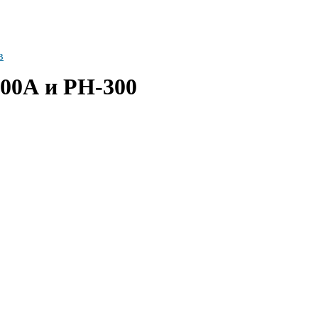
в
00А и РН-300