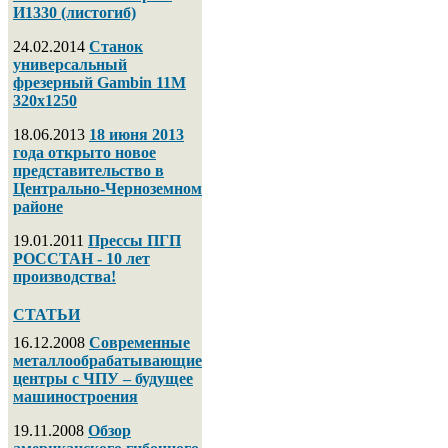
И1330 (листогиб)
24.02.2014
Станок
универсальный
фрезерный Gambin 11M
320х1250
18.06.2013
18 июня 2013
года открыто новое
представительство в
Центрально-Черноземном
районе
19.01.2011
Прессы ПГП
РОССТАН - 10 лет
производства!
СТАТЬИ
16.12.2008
Современные
металлообрабатывающие
центры с ЧПУ – будущее
машиностроения
19.11.2008
Обзор