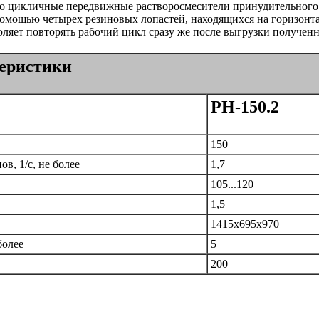
то цикличные передвижные растворосмесители принудительного 
мощью четырех резиновых лопастей, находящихся на горизонта
ляет повторять рабочий цикл сразу же после выгрузки полученн
теристики
РН-150.2
150
в, 1/с, не более
1,7
105...120
1,5
1415х695х970
более
5
200