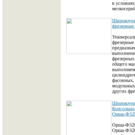
в условиях
мелкосери
Широкоуни
фрезерные
Универсал
фрезерные
предназна
выполнени
фрезерных
общего ма
выполняем
цилиндрич
фасонных,
модульных
других фре
Широкоун
Консольно
Орша-Ф32
Орша-Ф32Г
Орша-Ф32