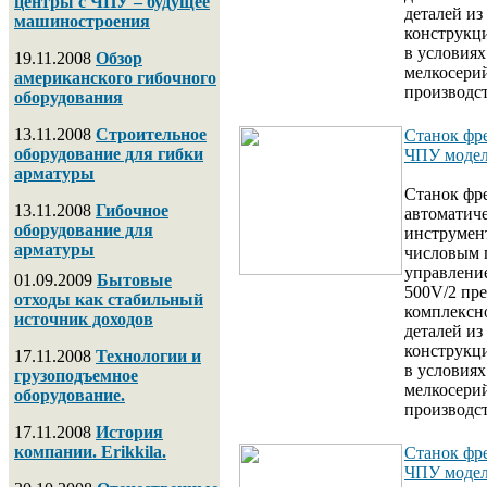
центры с ЧПУ – будущее
деталей из
машиностроения
конструкц
в условиях
19.11.2008
Обзор
мелкосери
американского гибочного
производст
оборудования
13.11.2008
Строительное
Станок фр
оборудование для гибки
ЧПУ модел
арматуры
Станок фр
13.11.2008
Гибочное
автоматич
оборудование для
инструмен
арматуры
числовым
управлени
01.09.2009
Бытовые
500V/2 пре
отходы как стабильный
комплексн
источник доходов
деталей из
конструкц
17.11.2008
Технологии и
в условиях
грузоподъемное
мелкосери
оборудование.
производст
17.11.2008
История
компании. Erikkila.
Станок фр
ЧПУ моде