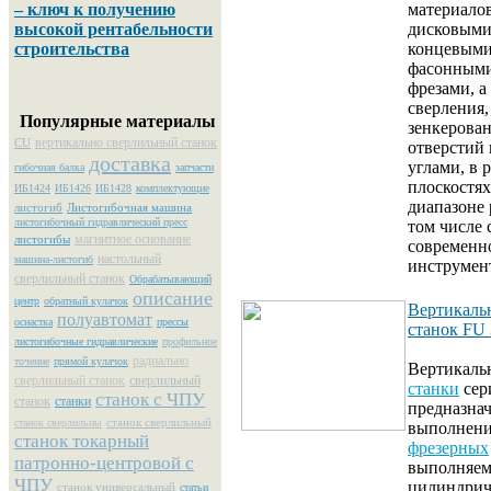
– ключ к получению
материало
высокой рентабельности
дисковыми
строительства
концевыми
фасонными
фрезами, а
сверления,
Популярные материалы
зенкерован
вертикально сверлильный станок
CU
отверстий
доставка
углами, в 
гибочная балка
запчасти
плоскостях
ИБ1424
ИБ1426
ИБ1428
комплектующие
диапазоне 
листогиб
Листогибочная машина
листогибочный гидравлический пресс
том числе 
магнитное основание
листогибы
современн
настольный
машина-листогиб
инструмен
сверлильный станок
Обрабатывающий
описание
центр
обратный кулачок
Вертикаль
полуавтомат
оснастка
прессы
станок FU
листогибочные гидравлические
профильное
радиально
точение
прямой кулачок
Вертикал
сверлильный станок
сверлильный
станки
сер
станок с ЧПУ
станок
станки
предназна
станок сверлильный
станок сверлильны
выполнени
станок токарный
фрезерных
патронно-центровой с
выполняем
ЧПУ
цилиндрич
станок универсальный
статьи