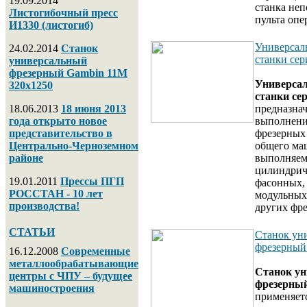
19.09.2014
станка неп
Листогибочный пресс
пульта опе
И1330 (листогиб)
Универсал
24.02.2014
Станок
станки се
универсальный
фрезерный Gambin 11M
Универса
320х1250
станки се
18.06.2013
18 июня 2013
предназна
года открыто новое
выполнени
представительство в
фрезерных
Центрально-Черноземном
общего ма
районе
выполняем
цилиндрич
19.01.2011
Прессы ПГП
фасонных,
РОССТАН - 10 лет
модульных
производства!
других фре
СТАТЬИ
Станок ун
фрезерны
16.12.2008
Современные
металлообрабатывающие
Станок у
центры с ЧПУ – будущее
фрезерны
машиностроения
применяетс