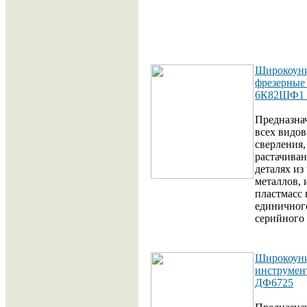
Широкоуни
фрезерные
6К82ШФ1 
Предназна
всех видов
сверления,
растачиван
деталях из
металлов, 
пластмасс 
единичног
серийного 
Широкоун
инструмен
ДФ6725