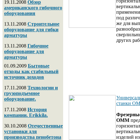
горизонтал
19.11.2008
Обзор
вертикальн
американского гибочного
применени
оборудования
под различ
же для вы
13.11.2008
Строительное
разнообра
оборудование для гибки
сверлильн
арматуры
других раб
13.11.2008
Гибочное
оборудование для
арматуры
01.09.2009
Бытовые
отходы как стабильный
источник доходов
17.11.2008
Технологии и
грузоподъемное
Универсал
оборудование.
станки O
17.11.2008
История
Фрезерные
компании. Erikkila.
ОММ
пред
30.10.2008
Отечественные
горизонтал
установки для
вертикаль
производства пенобетона
изделий и