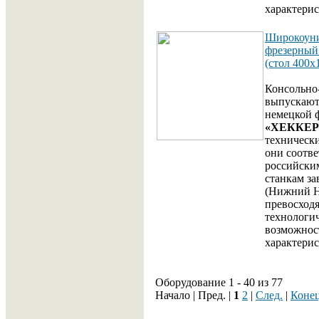
характерис
Широкоун
фрезерный
(стол 400x
Консольно
выпускают
немецкой 
«ХЕККЕР
техническ
они соотв
российски
станкам з
(Нижний Н
превосходя
технологи
возможнос
характерис
Оборудование 1 - 40 из 77
Начало | Пред. |
1
2
|
След.
|
Коне