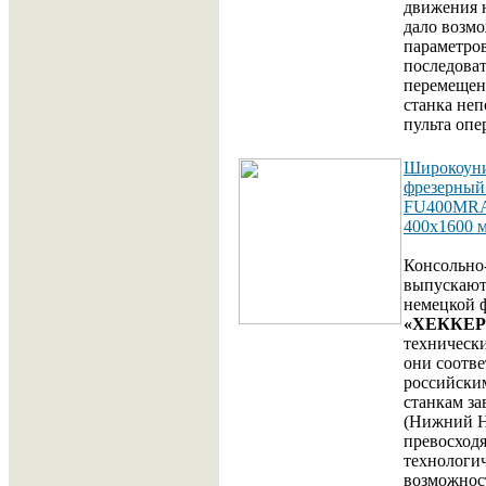
движения 
дало возмо
параметров
последова
перемещен
станка неп
пульта опе
Широкоун
фрезерный
FU400MRA
400x1600 
Консольно
выпускают
немецкой 
«ХЕККЕР
техническ
они соотв
российски
станкам з
(Нижний Н
превосходя
технологи
возможнос