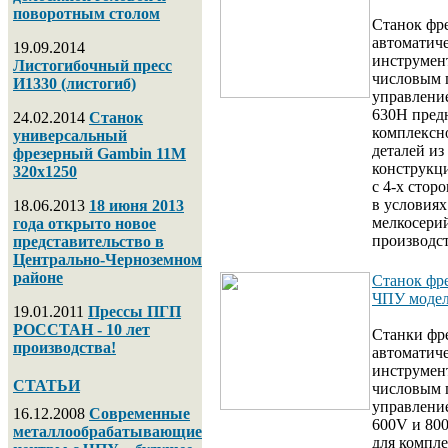
поворотным столом
Станок фр
автоматич
19.09.2014
инструмен
Листогибочный пресс
числовым
И1330 (листогиб)
управлени
630Н пред
24.02.2014
Станок
комплексн
универсальный
деталей из
фрезерный Gambin 11M
конструкц
320х1250
с 4-х стор
в условиях
18.06.2013
18 июня 2013
мелкосери
года открыто новое
производст
представительство в
Центрально-Черноземном
районе
Станок фре
ЧПУ модел
19.01.2011
Прессы ПГП
РОССТАН - 10 лет
Станки фр
производства!
автоматич
инструмен
СТАТЬИ
числовым
управлени
16.12.2008
Современные
600V и 80
металлообрабатывающие
для компл