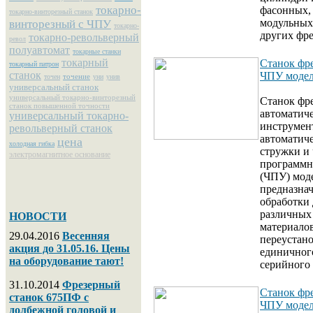
токарно-
фасонных,
токарно-винторезный станок
модульных
винторезный с ЧПУ
токарно-
других фре
токарно-револьверный
револ
полуавтомат
токарные станки
токарный
Станок фр
токарный патрон
станок
ЧПУ моде
точение
точен
уни
унив
универсальный станок
универсальный токарно-винторезный
Станок фр
станок повышенной точности
автоматич
универсальный токарно-
инструмент
револьверный станок
автоматич
цена
холодная гибка
стружки и
электромагнитное основание
программн
(ЧПУ) мод
предназна
обработки 
различных
НОВОСТИ
материалов
29.04.2016
Весенняя
переустано
акция до 31.05.16. Цены
единичног
на оборудование тают!
серийного 
31.10.2014
Фрезерный
Станок фр
станок 675ПФ с
ЧПУ моде
долбежной головой и