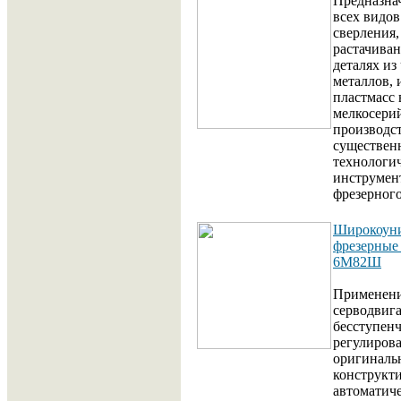
Предназна
всех видов
сверления,
растачиван
деталях из
металлов, 
пластмасс 
мелкосери
производст
существен
технологи
инструмен
фрезерного
Широкоуни
фрезерные
6М82Ш
Применени
серводвига
бесступен
регулирова
оригинал
конструкт
автоматиче