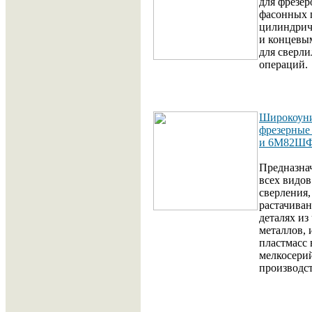
для фрезер
фасонных 
цилиндрич
и концевым
для сверл
операций.
Широкоуни
фрезерны
и 6М82ШФ
Предназна
всех видов
сверления,
растачиван
деталях из
металлов, 
пластмасс 
мелкосери
производст