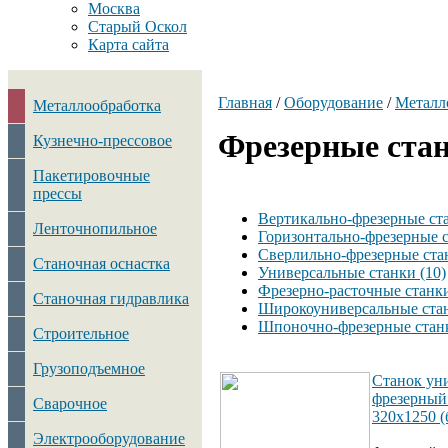
Москва
Старый Оскол
Карта сайта
Главная
/
Оборудование
/
Металл
Металлообработка
Фрезерные ста
Кузнечно-прессовое
Пакетировочные
прессы
Вертикально-фрезерные ста
Ленточнопильное
Горизонтально-фрезерные с
Сверлильно-фрезерные стан
Станочная оснастка
Универсальные станки (10)
Фрезерно-расточные станки
Станочная гидравлика
Широкоуниверсальные стан
Шпоночно-фрезерные станк
Строительное
Грузоподъемное
Станок ун
фрезерный
Сварочное
320х1250 (
Электрооборудование