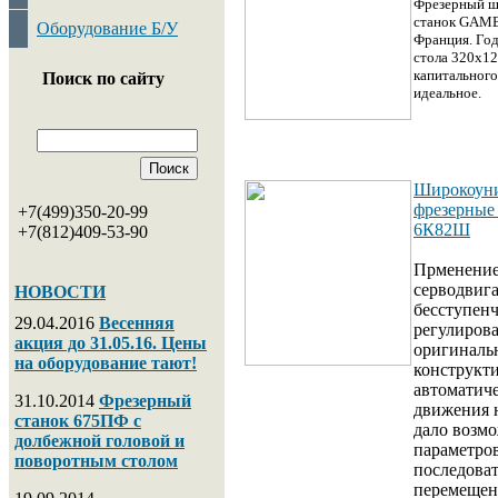
Фрезерный ш
станок GAMB
Оборудование Б/У
Франция. Год
стола 320х1
капитального
Поиск по сайту
идеальное.
Широкоуни
фрезерные
+7(499)350-20-99
6К82Ш
+7(812)409-53-90
Прменение
серводвига
НОВОСТИ
бесступен
29.04.2016
Весенняя
регулирова
акция до 31.05.16. Цены
оригинал
на оборудование тают!
конструкт
автоматиче
31.10.2014
Фрезерный
движения 
станок 675ПФ с
дало возмо
долбежной головой и
параметров
поворотным столом
последова
перемещен