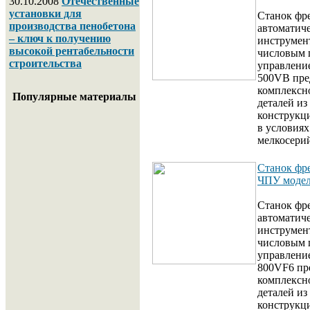
30.10.2008
Отечественные
установки для
Станок фр
производства пенобетона
автоматич
– ключ к получению
инструмен
высокой рентабельности
числовым
строительства
управлени
500VB пре
комплексн
Популярные материалы
деталей из
конструкц
в условиях
мелкосери
Станок фр
ЧПУ моде
Станок фр
автоматич
инструмен
числовым
управлени
800VF6 пр
комплексн
деталей из
конструкц