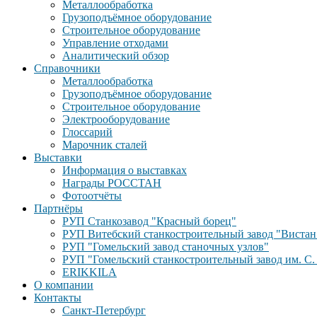
Металлообработка
Грузоподъёмное оборудование
Строительное оборудование
Управление отходами
Аналитический обзор
Справочники
Металлообработка
Грузоподъёмное оборудование
Строительное оборудование
Электрооборудование
Глоссарий
Марочник сталей
Выставки
Информация о выставках
Награды РОССТАН
Фотоотчёты
Партнёры
РУП Станкозавод "Красный борец"
РУП Витебский станкостроительный завод "Вистан
РУП "Гомельский завод станочных узлов"
РУП "Гомельский станкостроительный завод им. С.
ERIKKILA
О компании
Контакты
Санкт-Петербург