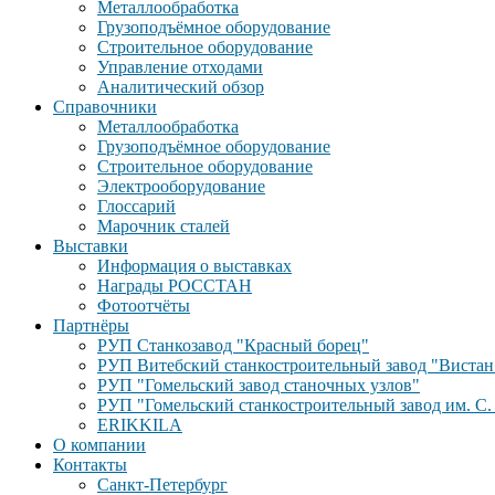
Металлообработка
Грузоподъёмное оборудование
Строительное оборудование
Управление отходами
Аналитический обзор
Справочники
Металлообработка
Грузоподъёмное оборудование
Строительное оборудование
Электрооборудование
Глоссарий
Марочник сталей
Выставки
Информация о выставках
Награды РОССТАН
Фотоотчёты
Партнёры
РУП Станкозавод "Красный борец"
РУП Витебский станкостроительный завод "Вистан
РУП "Гомельский завод станочных узлов"
РУП "Гомельский станкостроительный завод им. С.
ERIKKILA
О компании
Контакты
Санкт-Петербург