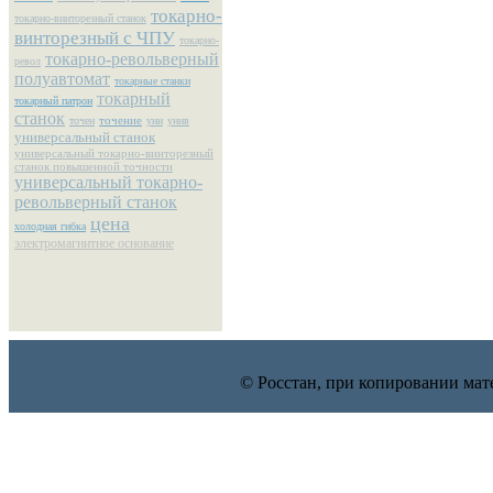
токарно-
токарно-винторезный станок
винторезный с ЧПУ
токарно-
токарно-револьверный
револ
полуавтомат
токарные станки
токарный
токарный патрон
станок
точение
точен
уни
унив
универсальный станок
универсальный токарно-винторезный
станок повышенной точности
универсальный токарно-
револьверный станок
цена
холодная гибка
электромагнитное основание
© Росстан, при копировании мат