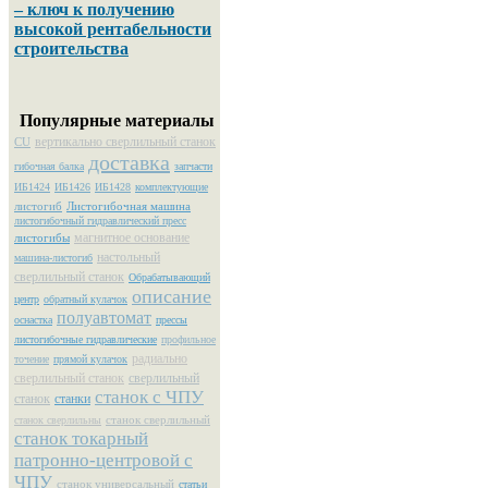
– ключ к получению
высокой рентабельности
строительства
Популярные материалы
вертикально сверлильный станок
CU
доставка
гибочная балка
запчасти
ИБ1424
ИБ1426
ИБ1428
комплектующие
листогиб
Листогибочная машина
листогибочный гидравлический пресс
магнитное основание
листогибы
настольный
машина-листогиб
сверлильный станок
Обрабатывающий
описание
центр
обратный кулачок
полуавтомат
оснастка
прессы
листогибочные гидравлические
профильное
радиально
точение
прямой кулачок
сверлильный станок
сверлильный
станок с ЧПУ
станок
станки
станок сверлильный
станок сверлильны
станок токарный
патронно-центровой с
ЧПУ
станок универсальный
статьи