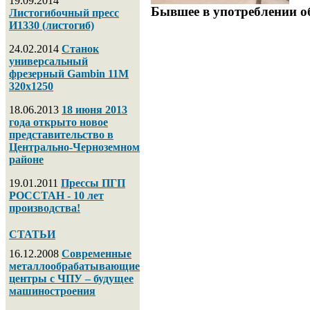
19.09.2014
Бывшее в употреблении об
Листогибочный пресс
И1330 (листогиб)
24.02.2014
Станок
универсальный
фрезерный Gambin 11M
320х1250
18.06.2013
18 июня 2013
года открыто новое
представительство в
Центрально-Черноземном
районе
19.01.2011
Прессы ПГП
РОССТАН - 10 лет
производства!
СТАТЬИ
16.12.2008
Современные
металлообрабатывающие
центры с ЧПУ – будущее
машиностроения