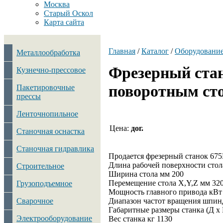
Москва
Старый Оскол
Карта сайта
Главная
/
Каталог
/
Оборудовани
Металлообработка
Фрезерный стан
Кузнечно-прессовое
поворотным ст
Пакетировочные
прессы
Ленточнопильное
Цена:
дог.
Станочная оснастка
Станочная гидравлика
Продается фрезерный станок 67
Длина рабочей поверхности стол
Строительное
Ширина стола мм 200
Перемещение стола X,Y,Z мм 320
Грузоподъемное
Мощность главного привода кВт 
Сварочное
Диапазон частот вращения шпинд
Габаритные размеры станка (Д х 
Электрооборудование
Вес станка кг 1130