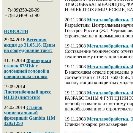
ЗУБООБРАБАТЫВАЮЩИЕ, ФР
И ЭЛЕКТРОХИМИЧЕСКИЕ, Б
+7(499)350-20-99
+7(812)409-53-90
20.11.2008
Металлообработк
Разработаны Центральным научн
Госстроя России (Ж.Г. Чернышов
НОВОСТИ
строительстве и промышленност
29.04.2016
Весенняя
акция до 31.05.16. Цены
19.11.2008
Металлообработка
на оборудование тают!
Cоставление технического отчета
техническому отчету прилагают
31.10.2014
Фрезерный
станок 675ПФ с
19.11.2008
Металлообработка
долбежной головой и
В настоящем отделе приведены р
поворотным столом
соответствии с ГОСТ 7600-85Е, 
эксплуатации конкретных моделе
19.09.2014
Листогибочный пресс
19.11.2008
Металлообработка
И1330 (листогиб)
РАЗРАБОТАНЫ ФГУП ЦНИИЭУС Гос
ценообразованию и сметному но
24.02.2014
Станок
ценообразованию в строительст
универсальный
фрезерный Gambin 11M
19.11.2008
Металлообработка
320х1250
Станки токарно-револьверные