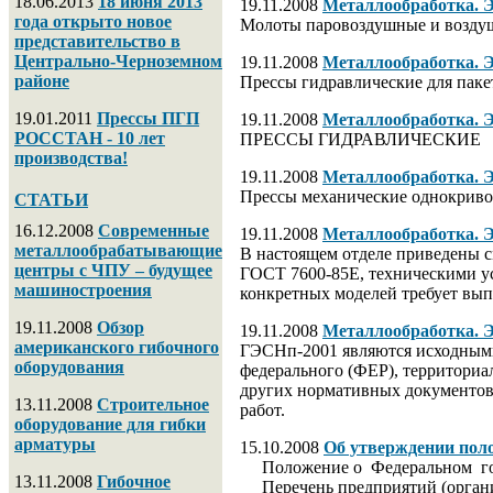
18.06.2013
18 июня 2013
19.11.2008
Металлообработка
года открыто новое
Молоты паровоздушные и возд
представительство в
Центрально-Черноземном
19.11.2008
Металлообработка
районе
Прессы гидравлические для пак
19.01.2011
Прессы ПГП
19.11.2008
Металлообработка
РОССТАН - 10 лет
ПРЕССЫ ГИДРАВЛИЧЕСКИЕ
производства!
19.11.2008
Металлообработка
Прессы механические однокриво
СТАТЬИ
16.12.2008
Современные
19.11.2008
Металлообработка
металлообрабатывающие
В настоящем отделе приведены с
центры с ЧПУ – будущее
ГОСТ 7600-85Е, техническими ус
машиностроения
конкретных моделей требует вып
19.11.2008
Обзор
19.11.2008
Металлообработка
американского гибочного
ГЭСНп-2001 являются исходными
оборудования
федерального (ФЕР), территориа
других нормативных документов
13.11.2008
Строительное
работ.
оборудование для гибки
арматуры
15.10.2008
Об утверждении пол
Положение о Федеральном горн
13.11.2008
Гибочное
Перечень предприятий (организа