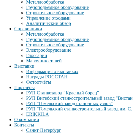
Металлообработка
Грузоподъёмное оборудование
Строительное оборудование
Управление отходами
Аналитический обзор
Справочники
Металлообработка
Грузоподъёмное оборудование
Строительное оборудование
Электрооборудование
Глоссарий
Марочник сталей
Выставки
Информация о выставках
Награды РОССТАН
Фотоотчёты
Партнёры
РУП Станкозавод "Красный борец"
РУП Витебский станкостроительный завод "Вистан
РУП "Гомельский завод станочных узлов"
РУП "Гомельский станкостроительный завод им. С.
ERIKKILA
О компании
Контакты
Санкт-Петербург