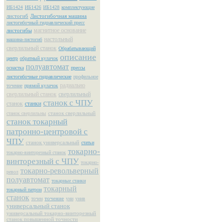
ИБ1424
ИБ1426
ИБ1428
комплектующие
листогиб
Листогибочная машина
листогибочный гидравлический пресс
магнитное основание
листогибы
настольный
машина-листогиб
сверлильный станок
Обрабатывающий
описание
центр
обратный кулачок
полуавтомат
оснастка
прессы
листогибочные гидравлические
профильное
радиально
точение
прямой кулачок
сверлильный станок
сверлильный
станок с ЧПУ
станок
станки
станок сверлильный
станок сверлильны
станок токарный
патронно-центровой с
ЧПУ
станок универсальный
статьи
токарно-
токарно-винторезный станок
винторезный с ЧПУ
токарно-
токарно-револьверный
револ
полуавтомат
токарные станки
токарный
токарный патрон
станок
точение
точен
уни
унив
универсальный станок
универсальный токарно-винторезный
станок повышенной точности