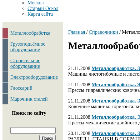
Москва
Старый Оскол
Карта сайта
Главная
/
Справочники
/
Металло
Металлообработка
Металлообрабо
Грузоподъёмное
оборудование
Строительное
оборудование
21.11.2008
Металлообработк
Машины листогибочные и листо
Электрооборудование
21.11.2008
Металлообработк
Глоссарий
Прессы гидравлические: ковочны
Марочник сталей
21.11.2008
Металлообработк
Ковочные машины: горизонтальн
Поиск по сайту
21.11.2008
Металлообработк
Прессы механические двойного 
20.11.2008
Металлообработк
РАЗДЕЛ 1. СТАНКИ В СОБР