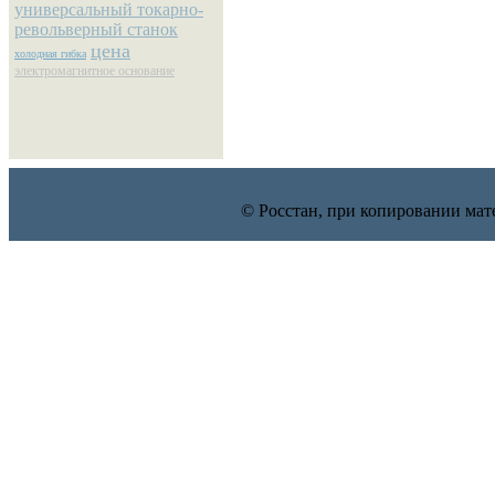
универсальный токарно-
револьверный станок
цена
холодная гибка
электромагнитное основание
© Росстан, при копировании мат