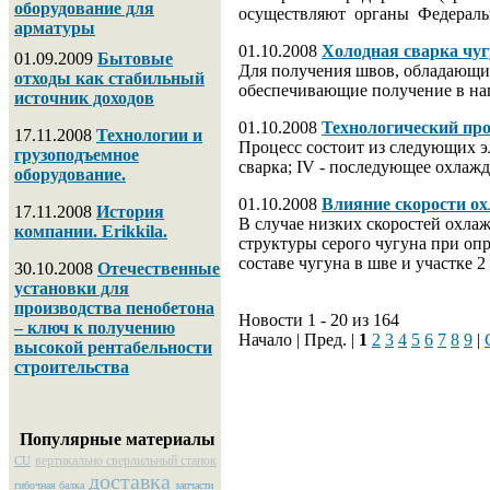
оборудование для
осуществляют органы Федераль
арматуры
01.10.2008
Холодная сварка чуг
01.09.2009
Бытовые
Для получения швов, обладающи
отходы как стабильный
обеспечивающие получение в нап
источник доходов
01.10.2008
Технологический про
17.11.2008
Технологии и
Процесс состоит из следующих эле
грузоподъемное
сварка; IV - последующее охлажд
оборудование.
01.10.2008
Влияние скорости ох
17.11.2008
История
В случае низких скоростей охла
компании. Erikkila.
структуры серого чугуна при оп
составе чугуна в шве и участке 
30.10.2008
Отечественные
установки для
производства пенобетона
Новости 1 - 20 из 164
– ключ к получению
Начало | Пред. |
1
2
3
4
5
6
7
8
9
|
высокой рентабельности
строительства
Популярные материалы
вертикально сверлильный станок
CU
доставка
гибочная балка
запчасти