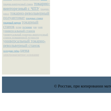
токарно-
токарно-винторезный станок
винторезный с ЧПУ
токарно-
токарно-револьверный
револ
полуавтомат
токарные станки
токарный
токарный патрон
станок
точение
точен
уни
унив
универсальный станок
универсальный токарно-винторезный
станок повышенной точности
универсальный токарно-
револьверный станок
цена
холодная гибка
электромагнитное основание
© Росстан, при копировании мат