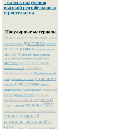
– ключ к получению
высокой рентабельности
строительства
Популярные материалы
вертикально сверлильный станок
CU
доставка
гибочная балка
запчасти
ИБ1424
ИБ1426
ИБ1428
комплектующие
листогиб
Листогибочная машина
листогибочный гидравлический пресс
магнитное основание
листогибы
настольный
машина-листогиб
сверлильный станок
Обрабатывающий
описание
центр
обратный кулачок
полуавтомат
оснастка
прессы
листогибочные гидравлические
профильное
радиально
точение
прямой кулачок
сверлильный станок
сверлильный
станок с ЧПУ
станок
станки
станок сверлильный
станок сверлильны
станок токарный
патронно-центровой с
ЧПУ
станок универсальный
статьи