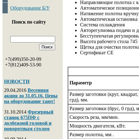
Направляющие полотна с 
Оборудование Б/У
Автоматическое позиционир
Натяжение полотна вручн
Автоматическая остановка
Поиск по сайту
Система охлаждения
Авторегулиовка подачи и 
Бесступенчатая регулировка
Высота рабочего стола 745
Щетка для очистки полотн
Сертификат СЕ
+7(499)350-20-99
+7(812)409-53-90
НОВОСТИ
Параметр
29.04.2016
Весенняя
Размер заготовки (круг, квадрат,
акция до 31.05.16. Цены
грд), мм.
на оборудование тают!
Размер заготовки (брус, 0 грд), 
31.10.2014
Фрезерный
Скорость реза, мм/мин.
станок 675ПФ с
долбежной головой и
Мощность двигателя, кВт.
поворотным столом
Размер полотна, мм .