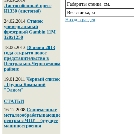
19.09.2014
Габариты станка, см.
Листогибочный пресс
И1330 (листогиб)
Вес станка, кг.
Назад в раздел
24.02.2014
Станок
универсальный
фрезерный Gambin 11M
320х1250
18.06.2013
18 июня 2013
года открыто новое
представительство в
Центрально-Черноземном
районе
19.01.2011
Черный список
- Группа Компаний
"Элком"
СТАТЬИ
16.12.2008
Современные
металлообрабатывающие
центры с ЧПУ – будущее
машиностроения