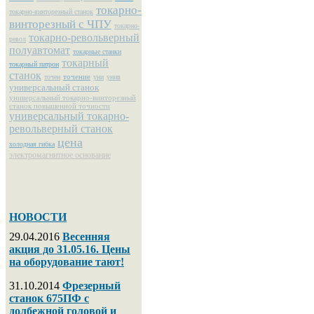
токарно-
токарно-винторезный станок
винторезный с ЧПУ
токарно-
токарно-револьверный
револ
полуавтомат
токарные станки
токарный
токарный патрон
станок
точение
точен
уни
унив
универсальный станок
универсальный токарно-винторезный
станок повышенной точности
универсальный токарно-
револьверный станок
цена
холодная гибка
электромагнитное основание
НОВОСТИ
29.04.2016
Весенняя
акция до 31.05.16. Цены
на оборудование тают!
31.10.2014
Фрезерный
станок 675ПФ с
долбежной головой и