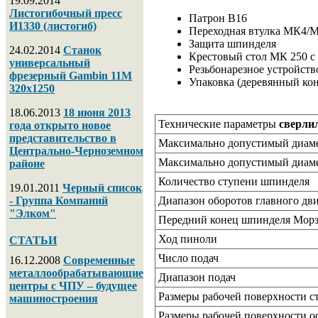
19.09.2014
Листогибочный пресс
Патрон В16
И1330 (листогиб)
Переходная втулка МК4/
Защита шпинделя
24.02.2014
Станок
Крестовый стол МК 250 с 
универсальный
Резьбонарезное устройств
фрезерный Gambin 11M
Упаковка (деревянный ко
320х1250
18.06.2013
18 июня 2013
Технические параметры
сверли
года открыто новое
представительство в
Максимально допустимый диамет
Центрально-Черноземном
Максимально допустимый диамет
районе
Количество ступени шпинделя
19.01.2011
Черный список
- Группа Компаний
Диапазон оборотов главного дви
"Элком"
Передний конец шпинделя Морз
Ход пиноли
СТАТЬИ
Число подач
16.12.2008
Современные
металлообрабатывающие
Диапазон подач
центры с ЧПУ – будущее
Размеры рабочей поверхности с
машиностроения
Размеры рабочей поверхности о