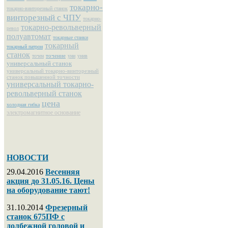
токарно-
токарно-винторезный станок
винторезный с ЧПУ
токарно-
токарно-револьверный
револ
полуавтомат
токарные станки
токарный
токарный патрон
станок
точение
точен
уни
унив
универсальный станок
универсальный токарно-винторезный
станок повышенной точности
универсальный токарно-
револьверный станок
цена
холодная гибка
электромагнитное основание
НОВОСТИ
29.04.2016
Весенняя
акция до 31.05.16. Цены
на оборудование тают!
31.10.2014
Фрезерный
станок 675ПФ с
долбежной головой и