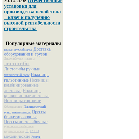
30.10.2008
Отечественные
установки для
производства пенобетона
– ключ к получению
высокой рентабельности
строительства
Популярные материалы
Доставка
гидравлический пресс
оборудования и грузов
Листогибочная машина
листогибы
Листогибы ручные
Ножницы
механический пресс
гильотинные
Ножницы
комбинированные
листовые
Ножницы
кривошипные листовые
Ножницы сортовые
Оборудование
Пакетировочный
Прессы
пресс
пакетировщик
брикетировочные
Прессы листогибочные
прессы листогибочные
Прессы
гидравлические
механические
Росстан