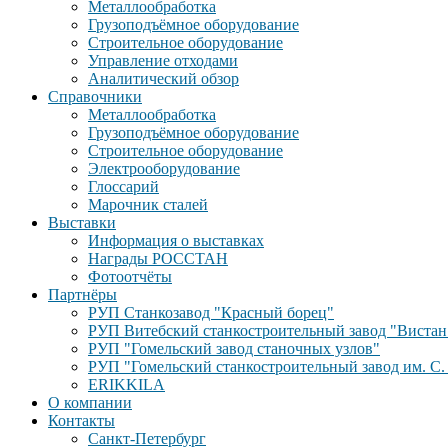
Металлообработка
Грузоподъёмное оборудование
Строительное оборудование
Управление отходами
Аналитический обзор
Справочники
Металлообработка
Грузоподъёмное оборудование
Строительное оборудование
Электрооборудование
Глоссарий
Марочник сталей
Выставки
Информация о выставках
Награды РОССТАН
Фотоотчёты
Партнёры
РУП Станкозавод "Красный борец"
РУП Витебский станкостроительный завод "Вистан
РУП "Гомельский завод станочных узлов"
РУП "Гомельский станкостроительный завод им. С.
ERIKKILA
О компании
Контакты
Санкт-Петербург