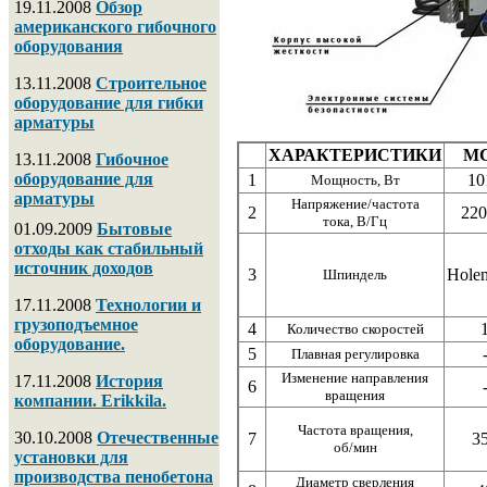
19.11.2008
Обзор
американского гибочного
оборудования
13.11.2008
Строительное
оборудование для гибки
арматуры
ХАРАКТЕРИСТИКИ
МС
13.11.2008
Гибочное
оборудование для
1
10
Мощность, Вт
арматуры
Напряжение/частота
2
220
тока, В/Гц
01.09.2009
Бытовые
отходы как стабильный
источник доходов
3
Hole
Шпиндель
17.11.2008
Технологии и
грузоподъемное
4
Количество скоростей
оборудование.
5
Плавная регулировка
Изменение направления
17.11.2008
История
6
вращения
компании. Erikkila.
Частота вращения,
30.10.2008
Отечественные
7
3
об/мин
установки для
производства пенобетона
Диаметр сверления