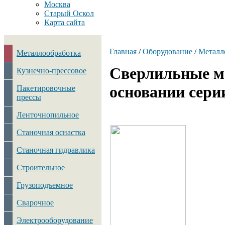
Москва
Старый Оскол
Карта сайта
Главная
/
Оборудование
/
Металл
Металлообработка
Сверлильные м
Кузнечно-прессовое
основании сер
Пакетировочные
прессы
Ленточнопильное
Станочная оснастка
Станочная гидравлика
Строительное
Грузоподъемное
Сварочное
Электрооборудование