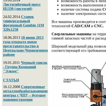
19.09.2014
возможность работы в лю
Листогибочный пресс
возможность выполнения о
И1330 (листогиб)
наличие системы подачи
С
наличие электронных систе
24.02.2014
Станок
универсальный
Все машины производятся в соо
фрезерный Gambin 11M
технологий
CAD/CAM
и
CNC.
320х1250
Сверлильные машины
на терр
18.06.2013
18 июня 2013
гаммой запасных частей и расхо
года открыто новое
представительство в
Широкий модельный ряд позволя
Центрально-Черноземном
соответствующей его требования
районе
19.01.2011
Черный список
- Группа Компаний
"Элком"
СТАТЬИ
16.12.2008
Современные
металлообрабатывающие
центры с ЧПУ – будущее
машиностроения