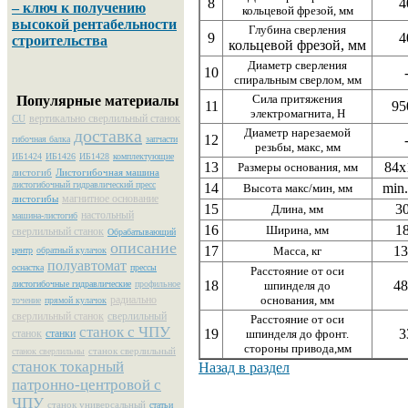
8
4
– ключ к получению
кольцевой фрезой, мм
высокой рентабельности
Глубина сверления
9
4
строительства
кольцевой фрезой, мм
Диаметр сверления
10
спиральным сверлом, мм
Сила притяжения
Популярные материалы
11
95
электромагнита, H
вертикально сверлильный станок
CU
доставка
Диаметр нарезаемой
12
гибочная балка
запчасти
резьбы, макс, мм
ИБ1424
ИБ1426
ИБ1428
комплектующие
13
84х
Размеры основания, мм
листогиб
Листогибочная машина
листогибочный гидравлический пресс
14
min
Высота макс/мин, мм
магнитное основание
листогибы
15
3
Длина, мм
настольный
машина-листогиб
16
1
Ширина, мм
сверлильный станок
Обрабатывающий
описание
17
13
Масса, кг
центр
обратный кулачок
полуавтомат
оснастка
прессы
Расстояние от оси
18
48
листогибочные гидравлические
профильное
шпинделя до
радиально
основания, мм
точение
прямой кулачок
сверлильный станок
сверлильный
Расстояние от оси
станок с ЧПУ
19
3
станок
станки
шпинделя до фронт.
стороны привода,мм
станок сверлильный
станок сверлильны
станок токарный
Назад в раздел
патронно-центровой с
ЧПУ
станок универсальный
статьи