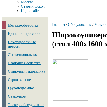
Москва
Старый Оскол
Карта сайта
Главная
/
Оборудование
/
Металл
Металлообработка
Широкоуниверс
Кузнечно-прессовое
(стол 400х1600 
Пакетировочные
прессы
Ленточнопильное
Станочная оснастка
Станочная гидравлика
Строительное
Грузоподъемное
Сварочное
Электрооборудование