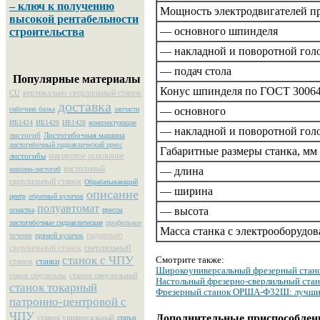
– ключ к получению
Мощность электродвигателей п
высокой рентабельности
— основного шпинделя
строительства
— накладной и поворотной гол
— подач стола
Популярные материалы
Конус шпинделя по ГОСТ 30064
вертикально сверлильный станок
CU
доставка
— основного
гибочная балка
запчасти
ИБ1424
ИБ1426
ИБ1428
комплектующие
— накладной и поворотной гол
листогиб
Листогибочная машина
листогибочный гидравлический пресс
Габаритные размеры станка, мм
магнитное основание
листогибы
настольный
— длина
машина-листогиб
сверлильный станок
Обрабатывающий
— ширина
описание
центр
обратный кулачок
полуавтомат
— высота
оснастка
прессы
листогибочные гидравлические
профильное
Масса станка с электрооборудов
радиально
точение
прямой кулачок
сверлильный станок
сверлильный
станок с ЧПУ
Смотрите также:
станок
станки
Широкоуниверсальный фрезерный стано
станок сверлильный
станок сверлильны
Настольный фрезерно-сверлильный стан
станок токарный
Фрезерный станок ОРША-Ф32Ш: лучший
патронно-центровой с
ЧПУ
Дополнительные приспособлени
станок универсальный
статьи