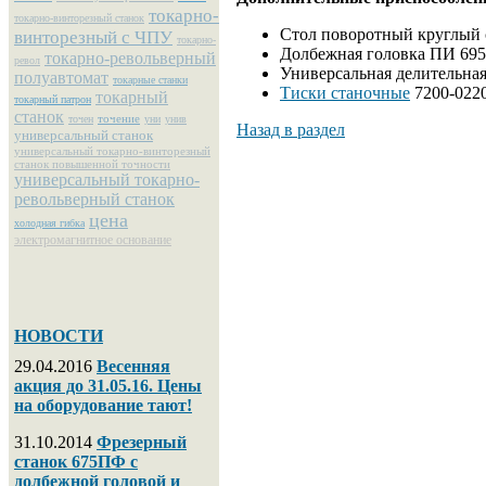
токарно-
токарно-винторезный станок
Стол поворотный круглый 
винторезный с ЧПУ
токарно-
Долбежная головка ПИ 695
токарно-револьверный
револ
Универсальная делительна
полуавтомат
токарные станки
Тиски станочные
7200-022
токарный
токарный патрон
станок
точение
точен
уни
унив
Назад в раздел
универсальный станок
универсальный токарно-винторезный
станок повышенной точности
универсальный токарно-
револьверный станок
цена
холодная гибка
электромагнитное основание
НОВОСТИ
29.04.2016
Весенняя
акция до 31.05.16. Цены
на оборудование тают!
31.10.2014
Фрезерный
станок 675ПФ с
долбежной головой и