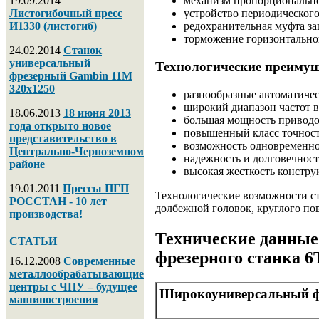
19.09.2014
механизм пропорционально
Листогибочный пресс
устройство периодического
И1330 (листогиб)
редохранительная муфта за
торможение горизонтально
24.02.2014
Станок
универсальный
Технологические преимущ
фрезерный Gambin 11M
320х1250
разнообразные автоматиче
широкий диапазон частот 
18.06.2013
18 июня 2013
большая мощность привод
года открыто новое
повышенный класс точнос
представительство в
возможность одновременн
Центрально-Черноземном
надежность и долговечност
районе
высокая жесткость констр
19.01.2011
Прессы ПГП
Технологические возможности ст
РОССТАН - 10 лет
долбежной головок, круглого пов
производства!
Технические данные
СТАТЬИ
фрезерного станка 
16.12.2008
Современные
металлообрабатывающие
центры с ЧПУ – будущее
Широкоуниверсальный ф
машиностроения