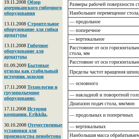
19.11.2008
Обзор
Размеры рабочей поверхности с
американского гибочного
Наибольшее перемещение стола,
оборудования
— продольное
13.11.2008
Строительное
оборудование для гибки
— поперечное
арматуры
— вертикальное
13.11.2008
Гибочное
Расстояние от оси горизонтальн
оборудование для
стола, мм
арматуры
Расстояние от оси горизонталь
01.09.2009
Бытовые
отходы как стабильный
Пределы частот вращения шпин
источник доходов
— основного
17.11.2008
Технологии и
грузоподъемное
— накладной и поворотной гол
оборудование.
Диапазон подач стола, мм/мин
17.11.2008
История
компании. Erikkila.
— продольных и поперечных
30.10.2008
Отечественные
— вертикальных
установки для
Наибольшая масса обрабатываем
производства пенобетона