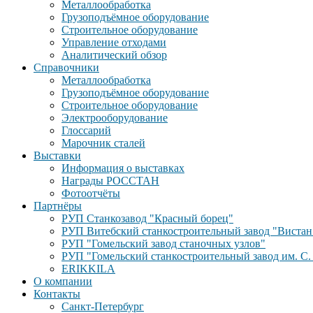
Металлообработка
Грузоподъёмное оборудование
Строительное оборудование
Управление отходами
Аналитический обзор
Справочники
Металлообработка
Грузоподъёмное оборудование
Строительное оборудование
Электрооборудование
Глоссарий
Марочник сталей
Выставки
Информация о выставках
Награды РОССТАН
Фотоотчёты
Партнёры
РУП Станкозавод "Красный борец"
РУП Витебский станкостроительный завод "Вистан
РУП "Гомельский завод станочных узлов"
РУП "Гомельский станкостроительный завод им. С.
ERIKKILA
О компании
Контакты
Санкт-Петербург