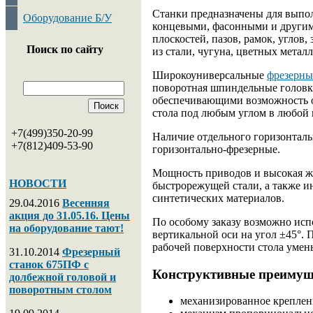
Станки предназначены для выпо
Оборудование Б/У
концевыми, фасонными и другим
плоскостей, пазов, рамок, углов,
Поиск по сайту
из стали, чугуна, цветных метал
Широкоуниверсальные
фрезерны
поворотная шпиндельные головк
обеспечивающими возможность о
стола под любым углом в любой 
+7(499)350-20-99
Наличие отдельного горизонталь
+7(812)409-53-90
горизонтально-фрезерные.
Мощность приводов и высокая же
НОВОСТИ
быстрорежущей стали, а также и
синтетических материалов.
29.04.2016
Весенняя
акция до 31.05.16. Цены
По особому заказу возможно исп
на оборудование тают!
вертикальной оси на угол ±45°. 
рабочей поверхности стола умень
31.10.2014
Фрезерный
станок 675ПФ с
Конструктивные преимуще
долбежной головой и
поворотным столом
механизированное креплен