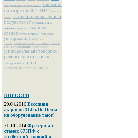
токарно-
токарно-винторезный станок
винторезный с ЧПУ
токарно-
токарно-револьверный
револ
полуавтомат
токарные станки
токарный
токарный патрон
станок
точение
точен
уни
унив
универсальный станок
универсальный токарно-винторезный
станок повышенной точности
универсальный токарно-
револьверный станок
цена
холодная гибка
электромагнитное основание
НОВОСТИ
29.04.2016
Весенняя
акция до 31.05.16. Цены
на оборудование тают!
31.10.2014
Фрезерный
станок 675ПФ с
долбежной головой и