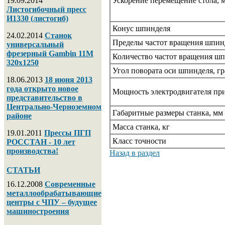
19.09.2014
Ускорение перемещение стола, 
Листогибочный пресс
И1330 (листогиб)
Конус шпинделя
24.02.2014
Станок
Пределы частот вращения шпин
универсальный
фрезерный Gambin 11M
Количество частот вращения ш
320х1250
Угол повората оси шпинделя, гр
18.06.2013
18 июня 2013
года открыто новое
Мощность электродвигателя при
представительство в
Центрально-Черноземном
Габаритные размеры станка, мм
районе
Масса станка, кг
19.01.2011
Прессы ПГП
Класс точности
РОССТАН - 10 лет
производства!
Назад в раздел
СТАТЬИ
16.12.2008
Современные
металлообрабатывающие
центры с ЧПУ – будущее
машиностроения