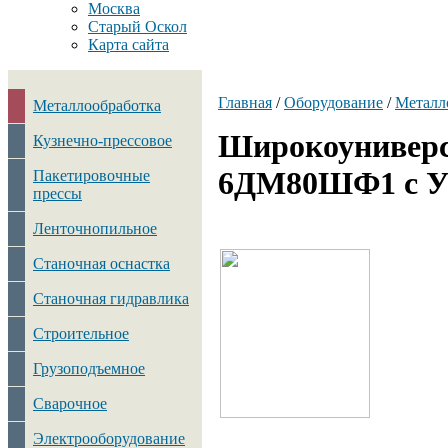
Москва
Старый Оскол
Карта сайта
Главная
/
Оборудование
/
Металл
Металлообработка
Широкоуниверс
Кузнечно-прессовое
6ДМ80ШФ1 с УЦ
Пакетировочные
прессы
Ленточнопильное
Станочная оснастка
Станочная гидравлика
Строительное
Грузоподъемное
Сварочное
Электрооборудование