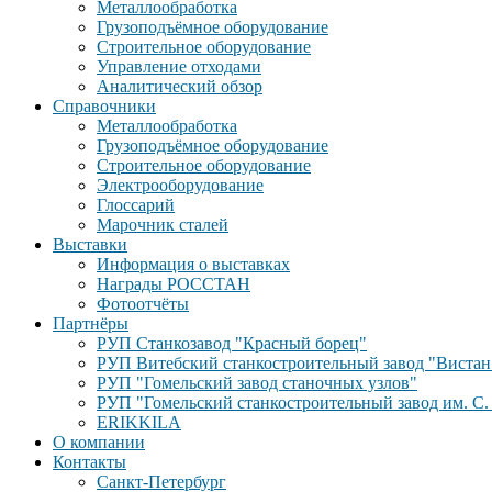
Металлообработка
Грузоподъёмное оборудование
Строительное оборудование
Управление отходами
Аналитический обзор
Справочники
Металлообработка
Грузоподъёмное оборудование
Строительное оборудование
Электрооборудование
Глоссарий
Марочник сталей
Выставки
Информация о выставках
Награды РОССТАН
Фотоотчёты
Партнёры
РУП Станкозавод "Красный борец"
РУП Витебский станкостроительный завод "Вистан
РУП "Гомельский завод станочных узлов"
РУП "Гомельский станкостроительный завод им. С.
ERIKKILA
О компании
Контакты
Санкт-Петербург