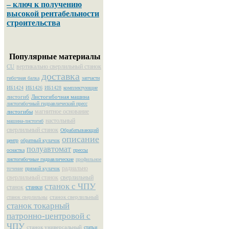
– ключ к получению
высокой рентабельности
строительства
Популярные материалы
вертикально сверлильный станок
CU
доставка
гибочная балка
запчасти
ИБ1424
ИБ1426
ИБ1428
комплектующие
листогиб
Листогибочная машина
листогибочный гидравлический пресс
магнитное основание
листогибы
настольный
машина-листогиб
сверлильный станок
Обрабатывающий
описание
центр
обратный кулачок
полуавтомат
оснастка
прессы
листогибочные гидравлические
профильное
радиально
точение
прямой кулачок
сверлильный станок
сверлильный
станок с ЧПУ
станок
станки
станок сверлильный
станок сверлильны
станок токарный
патронно-центровой с
ЧПУ
станок универсальный
статьи