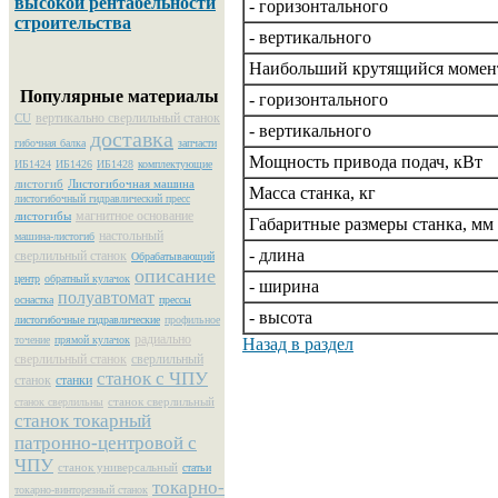
высокой рентабельности
- горизонтального
строительства
- вертикального
Наибольший крутящийся момент
Популярные материалы
- горизонтального
вертикально сверлильный станок
CU
- вертикального
доставка
гибочная балка
запчасти
Мощность привода подач, кВт
ИБ1424
ИБ1426
ИБ1428
комплектующие
листогиб
Листогибочная машина
Масса станка, кг
листогибочный гидравлический пресс
магнитное основание
листогибы
Габаритные размеры станка, мм
настольный
машина-листогиб
- длина
сверлильный станок
Обрабатывающий
описание
центр
обратный кулачок
- ширина
полуавтомат
оснастка
прессы
- высота
листогибочные гидравлические
профильное
радиально
точение
прямой кулачок
Назад в раздел
сверлильный станок
сверлильный
станок с ЧПУ
станок
станки
станок сверлильный
станок сверлильны
станок токарный
патронно-центровой с
ЧПУ
станок универсальный
статьи
токарно-
токарно-винторезный станок