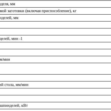
деля, мм
мой заготовки (включая приспособление), кг
нделей, мм
елей, мин -1
мм/мин
й стола, мм/мин
шпинделей, кВт