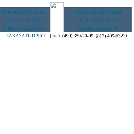
станочная гидравлика
горизонтальные прессы
станочная оснастка
вертикальные прессы
прессы для отходов
прессы для мусора
ЗАКАЗАТЬ ПРЕСС
| тел. (499) 350-20-99, (812) 409-53-90