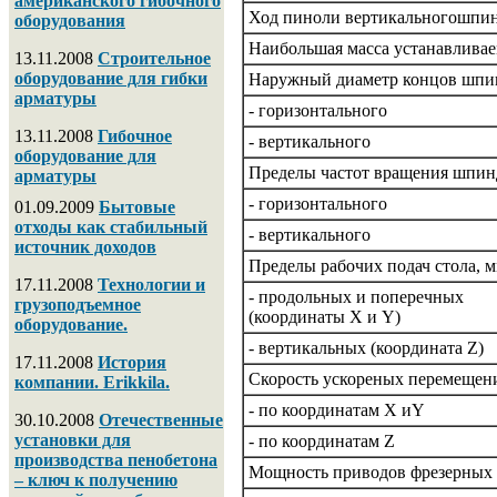
американского гибочного
Ход пиноли вертикальногошпин
оборудования
Наибольшая масса устанавливае
13.11.2008
Строительное
оборудование для гибки
Наружный диаметр концов шпи
арматуры
- горизонтального
13.11.2008
Гибочное
- вертикального
оборудование для
Пределы частот вращения шпинд
арматуры
- горизонтального
01.09.2009
Бытовые
отходы как стабильный
- вертикального
источник доходов
Пределы рабочих подач стола, 
17.11.2008
Технологии и
- продольных и поперечных
грузоподъемное
(координаты X и Y)
оборудование.
- вертикальных (координата Z)
17.11.2008
История
Скорость ускореных перемещени
компании. Erikkila.
- по координатам X иY
30.10.2008
Отечественные
установки для
- по координатам Z
производства пенобетона
Мощность приводов фрезерных 
– ключ к получению