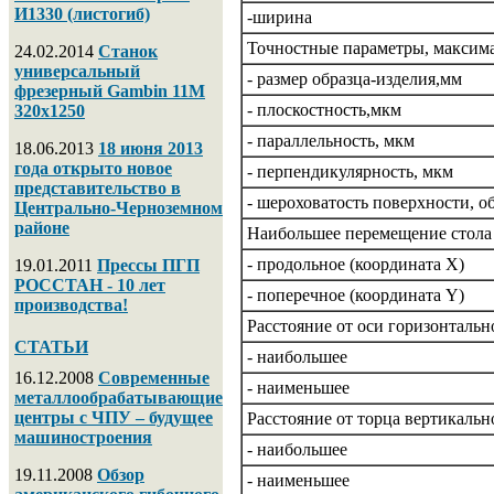
И1330 (листогиб)
-ширина
Точностные параметры, максима
24.02.2014
Станок
универсальный
- размер образца-изделия,мм
фрезерный Gambin 11M
- плоскостность,мкм
320х1250
- параллельность, мкм
18.06.2013
18 июня 2013
года открыто новое
- перпендикулярность, мкм
представительство в
- шероховатость поверхности, 
Центрально-Черноземном
районе
Наибольшее перемещение стола 
- продольное (координата X)
19.01.2011
Прессы ПГП
РОССТАН - 10 лет
- поперечное (координата Y)
производства!
Расстояние от оси горизонтальн
СТАТЬИ
- наибольшее
16.12.2008
Современные
- наименьшее
металлообрабатывающие
центры с ЧПУ – будущее
Расстояние от торца вертикальн
машиностроения
- наибольшее
19.11.2008
Обзор
- наименьшее