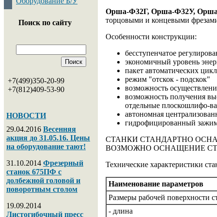
Оборудование Б/У
Орша-Ф32Г, Орша-Ф32У, Орш
торцовыми и концевыми фрезами,
Поиск по сайту
Особенности конструкции:
бесступенчатое регулирова
экономичный уровень энер
пакет автоматических цик
режим "отскок - подскок"
+7(499)350-20-99
возможность осуществлени
+7(812)409-53-90
возможность получения выс
отдельные плоскошлифо-в
автономная централизованн
НОВОСТИ
гидрофицированный зажим
29.04.2016
Весенняя
акция до 31.05.16. Цены
СТАНКИ СТАНДАРТНО ОСНАЩАЮ
на оборудование тают!
ВОЗМОЖНО ОСНАЩЕНИЕ СТ
31.10.2014
Фрезерный
Технические характеристики ст
станок 675ПФ с
долбежной головой и
Наименование параметров
поворотным столом
Размеры рабочей поверхности с
19.09.2014
- длина
Листогибочный пресс