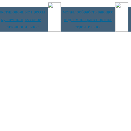
акетировочные прессы
металлообрабатывающее
кузнечно-прессовое
подъёмно-транспортное
ленточнопильное
строительное