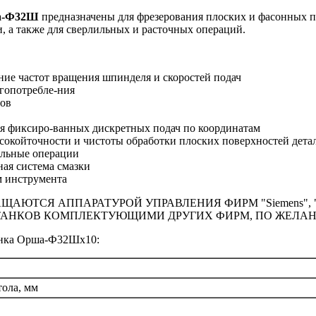
а-Ф32Ш
предназначены для фрезерования плоских и фасонных 
 а также для сверлильных и расточных операций.
ние частот вращения шпинделя и скоростей подач
гопотребле-ния
лов
я фиксиро-ванных дискретных подач по координатам
окойточности и чистоты обработки плоских поверхностей детал
альные операции
ая система смазки
 инструмента
ТСЯ АППАРАТУРОЙ УПРАВЛЕНИЯ ФИРМ "Siemens", "Hitac
АНКОВ КОМПЛЕКТУЮЩИМИ ДРУГИХ ФИРМ, ПО ЖЕЛАН
анка Орша-Ф32Шx10:
тола, мм