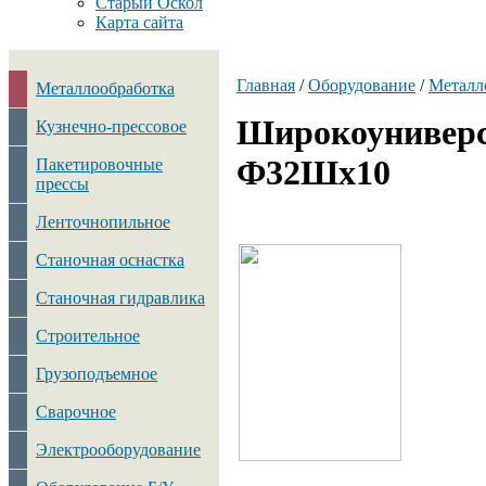
Старый Оскол
Карта сайта
Главная
/
Оборудование
/
Металл
Металлообработка
Широкоуниверс
Кузнечно-прессовое
Ф32Шx10
Пакетировочные
прессы
Ленточнопильное
Станочная оснастка
Станочная гидравлика
Строительное
Грузоподъемное
Сварочное
Электрооборудование