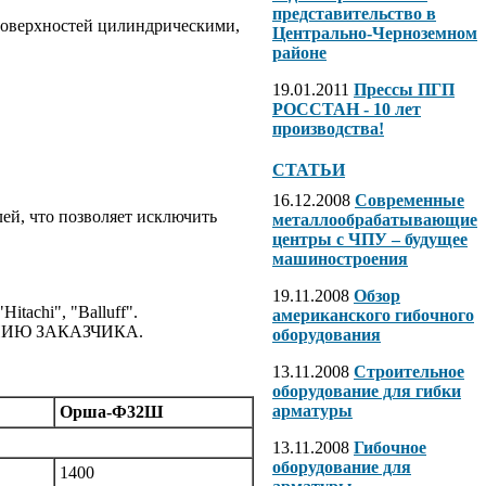
представительство в
поверхностей цилиндрическими,
Центрально-Черноземном
районе
19.01.2011
Прессы ПГП
РОССТАН - 10 лет
производства!
СТАТЬИ
16.12.2008
Современные
ей, что позволяет исключить
металлообрабатывающие
центры с ЧПУ – будущее
машиностроения
19.11.2008
Обзор
hi", "Balluff".
американского гибочного
ИЮ ЗАКАЗЧИКА.
оборудования
13.11.2008
Строительное
оборудование для гибки
арматуры
Орша-Ф32Ш
13.11.2008
Гибочное
оборудование для
1400