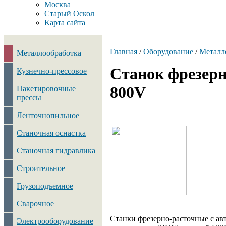
Москва
Старый Оскол
Карта сайта
Главная
/
Оборудование
/
Металл
Металлообработка
Станок фрезерн
Кузнечно-прессовое
800V
Пакетировочные
прессы
Ленточнопильное
Станочная оснастка
Станочная гидравлика
Строительное
Грузоподъемное
Сварочное
Станки фрезерно-расточные с а
Электрооборудование