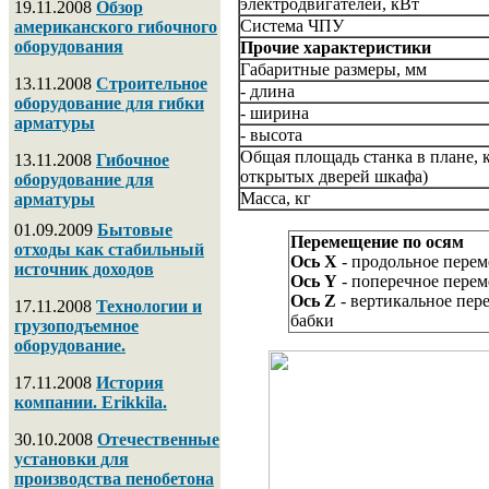
электродвигателей, кВт
19.11.2008
Обзор
Система ЧПУ
американского гибочного
оборудования
Прочие характеристики
Габаритные размеры, мм
13.11.2008
Строительное
- длина
оборудование для гибки
- ширина
арматуры
- высота
Общая площадь станка в плане, кв
13.11.2008
Гибочное
открытых дверей шкафа)
оборудование для
Масса, кг
арматуры
01.09.2009
Бытовые
Перемещение по осям
отходы как стабильный
Ось Х
- продольное перем
источник доходов
Ось Y
- поперечное перем
Ось Z
- вертикальное пе
17.11.2008
Технологии и
бабки
грузоподъемное
оборудование.
17.11.2008
История
компании. Erikkila.
30.10.2008
Отечественные
установки для
производства пенобетона