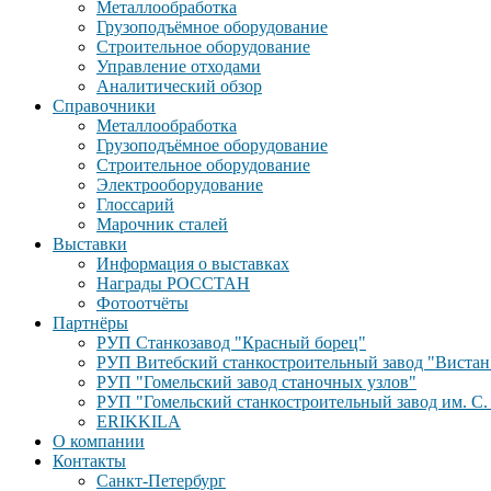
Металлообработка
Грузоподъёмное оборудование
Строительное оборудование
Управление отходами
Аналитический обзор
Справочники
Металлообработка
Грузоподъёмное оборудование
Строительное оборудование
Электрооборудование
Глоссарий
Марочник сталей
Выставки
Информация о выставках
Награды РОССТАН
Фотоотчёты
Партнёры
РУП Станкозавод "Красный борец"
РУП Витебский станкостроительный завод "Вистан
РУП "Гомельский завод станочных узлов"
РУП "Гомельский станкостроительный завод им. С.
ERIKKILA
О компании
Контакты
Санкт-Петербург