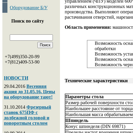
управлением (ЧПУ) моделей 600V
различных конструкционных мат
Оборудование Б/У
производства. Выполняют операц
растачивания отверстий, нарезан
Поиск по сайту
Область применения:
машиностр
Возможность осна
обработки
Возможность уста
+7(499)350-20-99
Возможность осна
+7(812)409-53-90
Возможность черн
НОВОСТИ
Технические характеристики
29.04.2016
Весенняя
акция до 31.05.16. Цены
Параметры стола
на оборудование тают!
Размер рабочей поверхности сто
31.10.2014
Фрезерный
Наибольшее расстояние от торца
станок 675ПФ с
Наибольшая масса обрабатываемо
долбежной головой и
Шпиндель
поворотным столом
Конус шпинделя (DIN 69871)
Пределы частот вращения шпинд