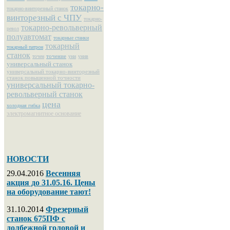
токарно-
токарно-винторезный станок
винторезный с ЧПУ
токарно-
токарно-револьверный
револ
полуавтомат
токарные станки
токарный
токарный патрон
станок
точение
точен
уни
унив
универсальный станок
универсальный токарно-винторезный
станок повышенной точности
универсальный токарно-
револьверный станок
цена
холодная гибка
электромагнитное основание
НОВОСТИ
29.04.2016
Весенняя
акция до 31.05.16. Цены
на оборудование тают!
31.10.2014
Фрезерный
станок 675ПФ с
долбежной головой и