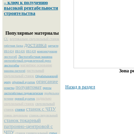
– ключ к получению
высокой рентабельности
строительства
Популярные материалы
вертикально сверлильный станок
CU
доставка
гибочная балка
запчасти
ИБ1424
ИБ1426
ИБ1428
комплектующие
листогиб
Листогибочная машина
листогибочный гидравлический пресс
магнитное основание
листогибы
Зона р
настольный
машина-листогиб
сверлильный станок
Обрабатывающий
описание
центр
обратный кулачок
Назад в раздел
полуавтомат
оснастка
прессы
листогибочные гидравлические
профильное
радиально
точение
прямой кулачок
сверлильный станок
сверлильный
станок с ЧПУ
станок
станки
станок сверлильный
станок сверлильны
станок токарный
патронно-центровой с
ЧПУ
станок универсальный
статьи