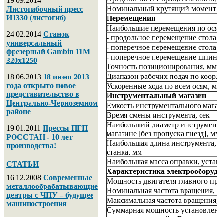
19.09.2014
Номинальный крутящий момент 
Листогибочный пресс
И1330 (листогиб)
Перемещения
Наибольшие перемещения по ос
24.02.2014
Станок
- продольное перемещение стола
универсальный
- поперечное перемещение стола
фрезерный Gambin 11M
- поперечное перемещение
шпин
320х1250
Точность позиционирования, мм
Диапазон
рабочи
х
подач
по коор
18.06.2013
18 июня 2013
года открыто новое
Ускоренные хода по всем осям
, 
представительство в
Инструментальный магазин
Центрально-Черноземном
Емкость инструментального мага
районе
Время смены инструмента, сек
Наибольший диаметр инструмент
19.01.2011
Прессы ПГП
магазине [без пропуска гнезд], м
РОССТАН - 10 лет
Наибольшая длина инструмента,
производства!
станка, мм
Наибольшая масса оправки, уста
СТАТЬИ
Характеристика электрообору
16.12.2008
Современные
Мощность двигателя главного пр
металлообрабатывающие
Номинальная частота вращения,
центры с ЧПУ – будущее
Максимальная частота вращения
машиностроения
Суммарная мощность установлен