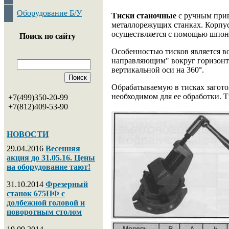
Оборудование Б/У
Тиски станочные
с ручным прив
металлорежущих станках. Корпусн
осуществляется с помощью шпоно
Поиск по сайту
Особенностью тисков является в
направляющим" вокруг горизонтал
вертикальной оси на 360°.
Обрабатываемую в тисках загото
необходимом для ее обработки. 
+7(499)350-20-99
+7(812)409-53-90
НОВОСТИ
29.04.2016
Весенняя
акция до 31.05.16. Цены
на оборудование тают!
31.10.2014
Фрезерный
станок 675ПФ с
долбежной головой и
поворотным столом