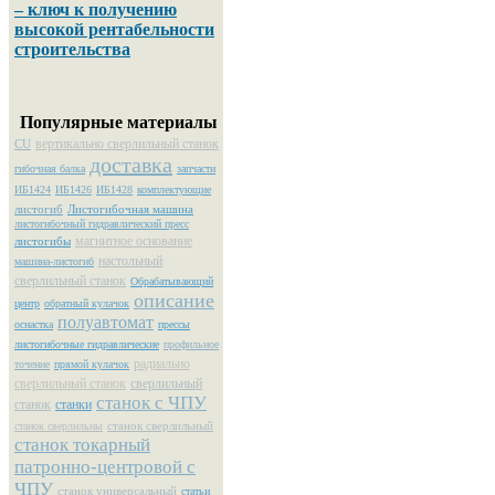
– ключ к получению
высокой рентабельности
строительства
Популярные материалы
вертикально сверлильный станок
CU
доставка
гибочная балка
запчасти
ИБ1424
ИБ1426
ИБ1428
комплектующие
листогиб
Листогибочная машина
листогибочный гидравлический пресс
магнитное основание
листогибы
настольный
машина-листогиб
сверлильный станок
Обрабатывающий
описание
центр
обратный кулачок
полуавтомат
оснастка
прессы
листогибочные гидравлические
профильное
радиально
точение
прямой кулачок
сверлильный станок
сверлильный
станок с ЧПУ
станок
станки
станок сверлильный
станок сверлильны
станок токарный
патронно-центровой с
ЧПУ
станок универсальный
статьи