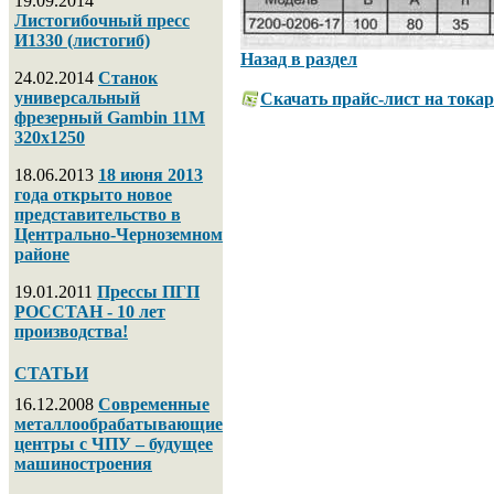
19.09.2014
Листогибочный пресс
И1330 (листогиб)
Назад в раздел
24.02.2014
Станок
универсальный
Скачать прайс-лист на тока
фрезерный Gambin 11M
320х1250
18.06.2013
18 июня 2013
года открыто новое
представительство в
Центрально-Черноземном
районе
19.01.2011
Прессы ПГП
РОССТАН - 10 лет
производства!
СТАТЬИ
16.12.2008
Современные
металлообрабатывающие
центры с ЧПУ – будущее
машиностроения