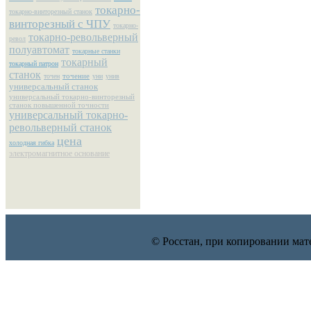
токарно-
токарно-винторезный станок
винторезный с ЧПУ
токарно-
токарно-револьверный
револ
полуавтомат
токарные станки
токарный
токарный патрон
станок
точение
точен
уни
унив
универсальный станок
универсальный токарно-винторезный
станок повышенной точности
универсальный токарно-
револьверный станок
цена
холодная гибка
электромагнитное основание
© Росстан, при копировании мат