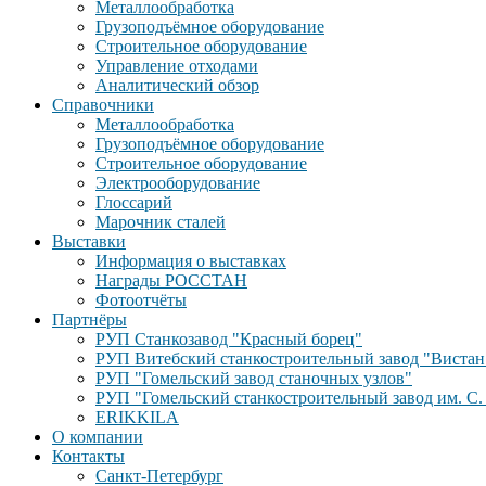
Металлообработка
Грузоподъёмное оборудование
Строительное оборудование
Управление отходами
Аналитический обзор
Справочники
Металлообработка
Грузоподъёмное оборудование
Строительное оборудование
Электрооборудование
Глоссарий
Марочник сталей
Выставки
Информация о выставках
Награды РОССТАН
Фотоотчёты
Партнёры
РУП Станкозавод "Красный борец"
РУП Витебский станкостроительный завод "Вистан
РУП "Гомельский завод станочных узлов"
РУП "Гомельский станкостроительный завод им. С.
ERIKKILA
О компании
Контакты
Санкт-Петербург