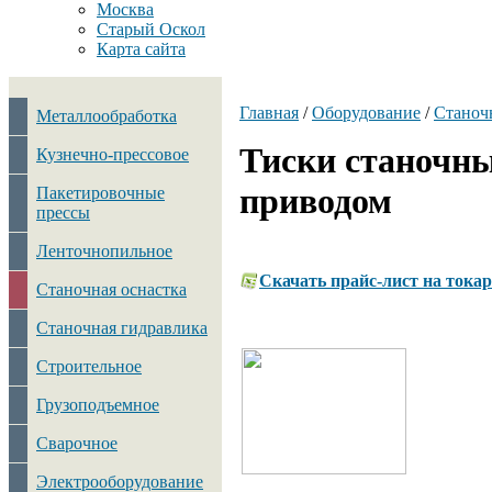
Москва
Старый Оскол
Карта сайта
Главная
/
Оборудование
/
Станоч
Металлообработка
Тиски станочны
Кузнечно-прессовое
приводом
Пакетировочные
прессы
Ленточнопильное
Скачать прайс-лист на тока
Станочная оснастка
Станочная гидравлика
Строительное
Грузоподъемное
Сварочное
Электрооборудование