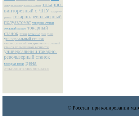
токарно-
токарно-винторезный станок
винторезный с ЧПУ
токарно-
токарно-револьверный
револ
полуавтомат
токарные станки
токарный
токарный патрон
станок
точение
точен
уни
унив
универсальный станок
универсальный токарно-винторезный
станок повышенной точности
универсальный токарно-
револьверный станок
цена
холодная гибка
электромагнитное основание
© Росстан, при копировании мат