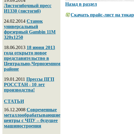
19.09.2014
Назад в раздел
Листогибочный пресс
И1330 (листогиб)
Скачать прайс-лист на тока
24.02.2014
Станок
универсальный
фрезерный Gambin 11M
320х1250
18.06.2013
18 июня 2013
года открыто новое
представительство в
Центрально-Черноземном
районе
19.01.2011
Прессы ПГП
РОССТАН - 10 лет
производства!
СТАТЬИ
16.12.2008
Современные
металлообрабатывающие
центры с ЧПУ – будущее
машиностроения