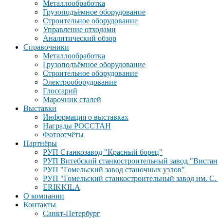
Металлообработка
Грузоподъёмное оборудование
Строительное оборудование
Управление отходами
Аналитический обзор
Справочники
Металлообработка
Грузоподъёмное оборудование
Строительное оборудование
Электрооборудование
Глоссарий
Марочник сталей
Выставки
Информация о выставках
Награды РОССТАН
Фотоотчёты
Партнёры
РУП Станкозавод "Красный борец"
РУП Витебский станкостроительный завод "Вистан
РУП "Гомельский завод станочных узлов"
РУП "Гомельский станкостроительный завод им. С.
ERIKKILA
О компании
Контакты
Санкт-Петербург