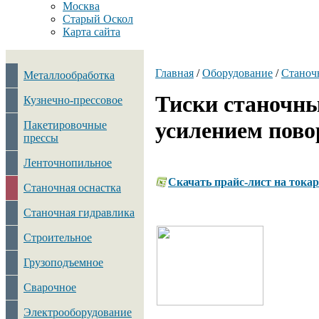
Москва
Старый Оскол
Карта сайта
Главная
/
Оборудование
/
Станоч
Металлообработка
Тиски станочны
Кузнечно-прессовое
усилением пов
Пакетировочные
прессы
Ленточнопильное
Скачать прайс-лист на тока
Станочная оснастка
Станочная гидравлика
Строительное
Грузоподъемное
Сварочное
Электрооборудование