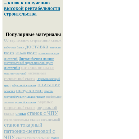
– ключ к получению
высокой рентабельности
строительства
Популярные материалы
вертикально сверлильный станок
CU
доставка
гибочная балка
запчасти
ИБ1424
ИБ1426
ИБ1428
комплектующие
листогиб
Листогибочная машина
листогибочный гидравлический пресс
магнитное основание
листогибы
настольный
машина-листогиб
сверлильный станок
Обрабатывающий
описание
центр
обратный кулачок
полуавтомат
оснастка
прессы
листогибочные гидравлические
профильное
радиально
точение
прямой кулачок
сверлильный станок
сверлильный
станок с ЧПУ
станок
станки
станок сверлильный
станок сверлильны
станок токарный
патронно-центровой с
ЧПУ
станок универсальный
статьи