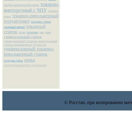
токарно-
токарно-винторезный станок
винторезный с ЧПУ
токарно-
токарно-револьверный
револ
полуавтомат
токарные станки
токарный
токарный патрон
станок
точение
точен
уни
унив
универсальный станок
универсальный токарно-винторезный
станок повышенной точности
универсальный токарно-
револьверный станок
цена
холодная гибка
электромагнитное основание
© Росстан, при копировании мат