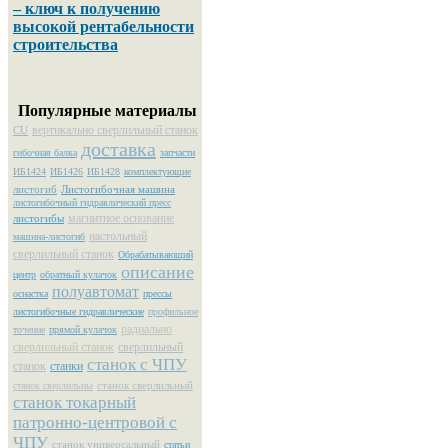
– ключ к получению
высокой рентабельности
строительства
Популярные материалы
вертикально сверлильный станок
CU
доставка
гибочная балка
запчасти
ИБ1424
ИБ1426
ИБ1428
комплектующие
листогиб
Листогибочная машина
листогибочный гидравлический пресс
магнитное основание
листогибы
настольный
машина-листогиб
сверлильный станок
Обрабатывающий
описание
центр
обратный кулачок
полуавтомат
оснастка
прессы
листогибочные гидравлические
профильное
радиально
точение
прямой кулачок
сверлильный станок
сверлильный
станок с ЧПУ
станок
станки
станок сверлильный
станок сверлильны
станок токарный
патронно-центровой с
ЧПУ
станок универсальный
статьи