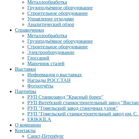
Металлообработка
Грузоподъёмное оборудование
Строительное оборудование
Управление отходами
Аналитический обзор
Справочники
Металлообработка
Грузоподъёмное оборудование
Строительное оборудование
Электрооборудование
Глоссарий
Марочник сталей
Выставки
Информация о выставках
Награды РОССТАН
Фотоотчёты
Партнёры
РУП Станкозавод "Красный борец"
РУП Витебский станкостроительный завод "Вистан
РУП "Гомельский завод станочных узлов"
РУП "Гомельский станкостроительный завод им. С.
ERIKKILA
О компании
Контакты
Санкт-Петербург