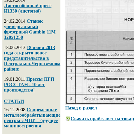
19.09.2014
Листогибочный пресс
И1330 (листогиб)
24.02.2014
Станок
универсальный
фрезерный Gambin 11M
320х1250
18.06.2013
18 июня 2013
года открыто новое
представительство в
Центрально-Черноземном
районе
19.01.2011
Прессы ПГП
РОССТАН - 10 лет
производства!
СТАТЬИ
Назад в раздел
16.12.2008
Современные
металлообрабатывающие
Скачать прайс-лист на тока
центры с ЧПУ – будущее
машиностроения