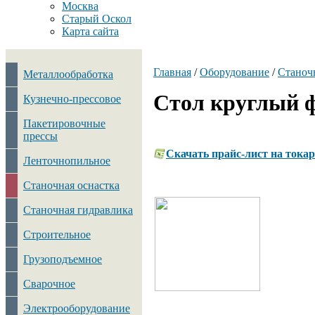
Москва
Старый Оскол
Карта сайта
Главная
/
Оборудование
/
Станоч
Металлообработка
Стол круглый 
Кузнечно-прессовое
Пакетировочные
прессы
Скачать прайс-лист на тока
Ленточнопильное
Станочная оснастка
Станочная гидравлика
Строительное
Грузоподъемное
Сварочное
Электрооборудование