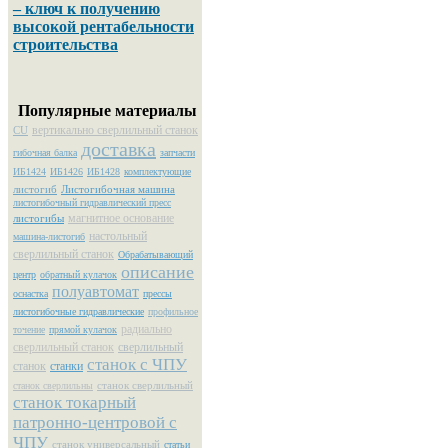
– ключ к получению
высокой рентабельности
строительства
Популярные материалы
вертикально сверлильный станок
CU
доставка
гибочная балка
запчасти
ИБ1424
ИБ1426
ИБ1428
комплектующие
листогиб
Листогибочная машина
листогибочный гидравлический пресс
магнитное основание
листогибы
настольный
машина-листогиб
сверлильный станок
Обрабатывающий
описание
центр
обратный кулачок
полуавтомат
оснастка
прессы
листогибочные гидравлические
профильное
радиально
точение
прямой кулачок
сверлильный станок
сверлильный
станок с ЧПУ
станок
станки
станок сверлильный
станок сверлильны
станок токарный
патронно-центровой с
ЧПУ
станок универсальный
статьи