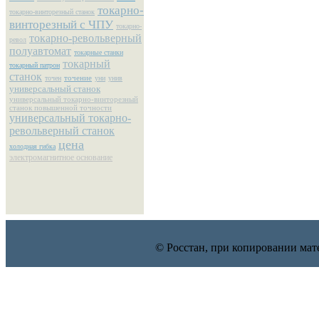
токарно-
токарно-винторезный станок
винторезный с ЧПУ
токарно-
токарно-револьверный
револ
полуавтомат
токарные станки
токарный
токарный патрон
станок
точение
точен
уни
унив
универсальный станок
универсальный токарно-винторезный
станок повышенной точности
универсальный токарно-
револьверный станок
цена
холодная гибка
электромагнитное основание
© Росстан, при копировании мат