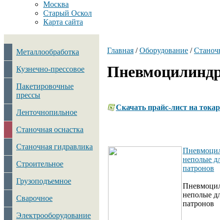
Москва
Старый Оскол
Карта сайта
Главная
/
Оборудование
/
Станоч
Металлообработка
Пневмоцилинд
Кузнечно-прессовое
Пакетировочные
прессы
Скачать прайс-лист на тока
Ленточнопильное
Станочная оснастка
Станочная гидравлика
Пневмоци
неполые д
Строительное
патронов
Грузоподъемное
Пневмоци
неполые д
Сварочное
патронов
Электрооборудование