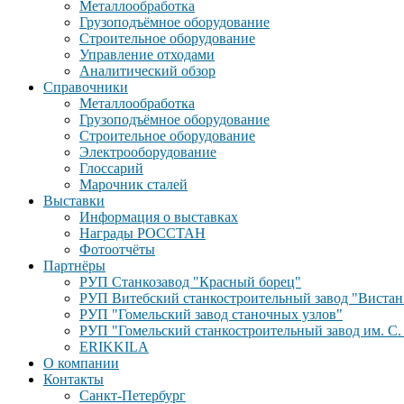
Металлообработка
Грузоподъёмное оборудование
Строительное оборудование
Управление отходами
Аналитический обзор
Справочники
Металлообработка
Грузоподъёмное оборудование
Строительное оборудование
Электрооборудование
Глоссарий
Марочник сталей
Выставки
Информация о выставках
Награды РОССТАН
Фотоотчёты
Партнёры
РУП Станкозавод "Красный борец"
РУП Витебский станкостроительный завод "Вистан
РУП "Гомельский завод станочных узлов"
РУП "Гомельский станкостроительный завод им. С.
ERIKKILA
О компании
Контакты
Санкт-Петербург