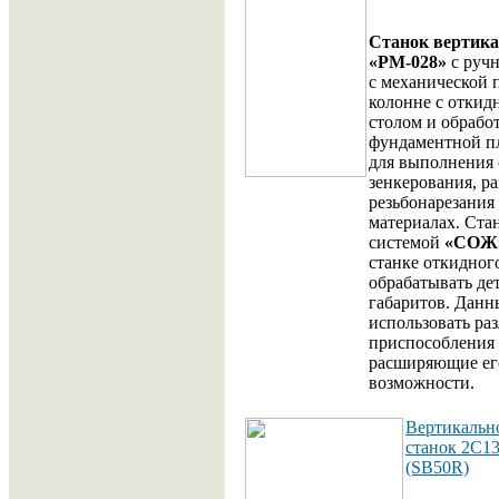
Станок вертик
«РМ-028»
с руч
с механической 
колонне с отки
столом и обрабо
фундаментной пл
для выполнения 
зенкерования, р
резьбонарезания
материалах. Ста
системой
«СОЖ
станке откидног
обрабатывать де
габаритов. Данн
использовать ра
приспособления 
расширяющие ег
возможности.
Вертикальн
станок 2С1
(SB50R)