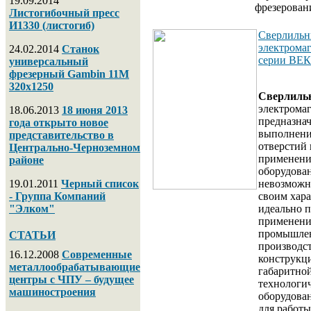
19.09.2014
фрезерован
Листогибочный пресс
И1330 (листогиб)
Сверлильн
электрома
24.02.2014
Станок
серии ВЕ
универсальный
фрезерный Gambin 11M
320х1250
Сверлиль
электрома
18.06.2013
18 июня 2013
предназна
года открыто новое
выполнени
представительство в
отверстий 
Центрально-Черноземном
применени
районе
оборудован
19.01.2011
Черный список
невозможн
- Группа Компаний
своим хара
"Элком"
идеально п
применени
промышлен
СТАТЬИ
производс
16.12.2008
Современные
конструкци
металлообрабатывающие
габаритной
центры с ЧПУ – будущее
технологи
машиностроения
оборудова
для работы