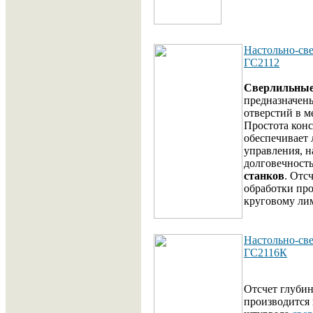
Настольно-св
ГС2112
Сверлильные
предназначен
отверстий в м
Простота кон
обеспечивает 
управления, н
долговечност
станков
.
Отсч
обработки про
круговому ли
Настольно-св
ГС2116К
Отсчет глуби
производится