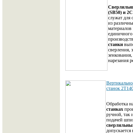
Сверлильн
(SB50) и 2
служат для 
из различн
материалов 
единичного
производств
станки
выпо
сверления, 
зенкования,
нарезания р
Вертикально
станок 2Т14
Обработка н
станках
прои
ручной, так 
подачей шпи
сверлильны
допускается 