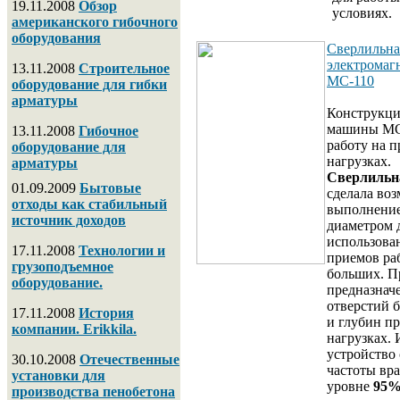
19.11.2008
Обзор
условиях.
американского гибочного
оборудования
Сверлильна
электромаг
13.11.2008
Строительное
МС-110
оборудование для гибки
арматуры
Конструкци
машины МС-
13.11.2008
Гибочное
работу на 
оборудование для
нагрузках.
арматуры
Сверлильн
01.09.2009
Бытовые
сделала во
отходы как стабильный
выполнение
источник доходов
диаметром 
использова
17.11.2008
Технологии и
приемов ра
грузоподъемное
больших. П
оборудование.
предназначе
отверстий 
17.11.2008
История
и глубин п
компании. Erikkila.
нагрузках.
устройство
30.10.2008
Отечественные
частоты вр
установки для
уровне
95
производства пенобетона