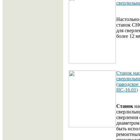
сверлильн
Настольно
станок СН
для сверле
более 12 м
Станок нас
сверлиль
(заводское
НС-16.01)
Станок
на
сверлильн
сверления 
диаметром
быть испол
ремонтных
производс