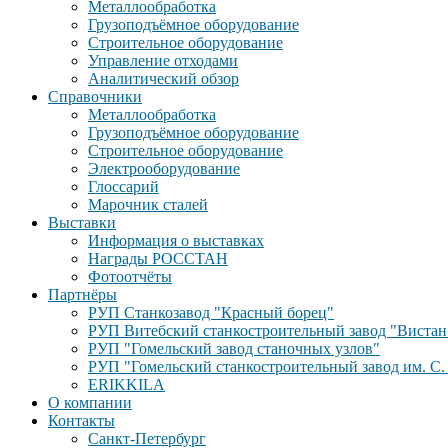
Металлообработка
Грузоподъёмное оборудование
Строительное оборудование
Управление отходами
Аналитический обзор
Справочники
Металлообработка
Грузоподъёмное оборудование
Строительное оборудование
Электрооборудование
Глоссарий
Марочник сталей
Выставки
Информация о выставках
Награды РОССТАН
Фотоотчёты
Партнёры
РУП Станкозавод "Красный борец"
РУП Витебский станкостроительный завод "Вистан
РУП "Гомельский завод станочных узлов"
РУП "Гомельский станкостроительный завод им. С.
ERIKKILA
О компании
Контакты
Санкт-Петербург