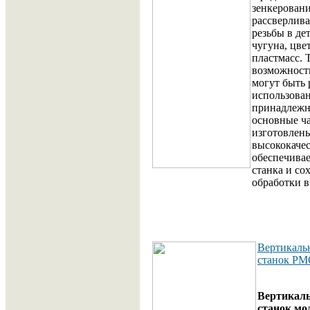
зенкеровани
рассверлива
резьбы в дет
чугуна, цве
пластмасс. 
возможност
могут быть
использова
принадлежн
основные ча
изготовлен
высококачес
обеспечива
станка и со
обработки в
Вертикаль
станок РМ
Вертикал
станок мо