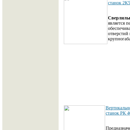
станок 2К
Сверлиль
является 
обеспечива
отверстий 
крупногаб
Вертикальн
станок РК 4
Предназначе