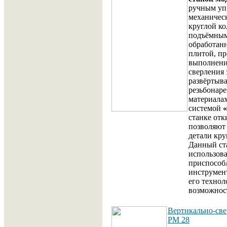
ручным уп
механическ
круглой к
подъёмным
обработан
плитой, пр
выполнени
сверления 
развёртыв
резьбонаре
материала
системой
станке отк
позволяют
детали кру
Данный ст
использов
приспособ
инструмен
его технол
возможнос
Вертикально-св
РМ 28