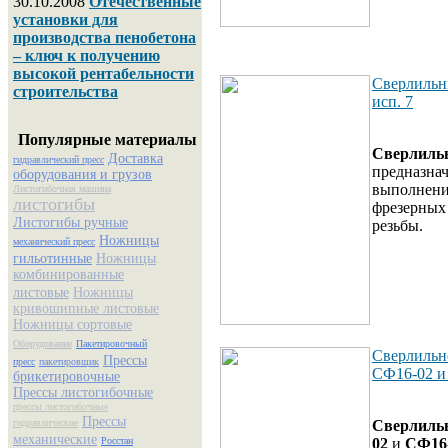
30.10.2008
Отечественные
установки для
производства пенобетона
– ключ к получению
высокой рентабельности
Сверлильн
строительства
исп. 7
Популярные материалы
Сверлиль
Доставка
гидравлический пресс
предназна
оборудования и грузов
выполнени
Листогибочная машина
листогибы
фрезерных 
Листогибы ручные
резьбы.
Ножницы
механический пресс
гильотинные
Ножницы
комбинированные
листовые
Ножницы
кривошипные листовые
Ножницы сортовые
Оборудование
Пакетировочный
Сверлильн
Прессы
пресс
пакетировщик
СФ16-02 и
брикетировочные
Прессы листогибочные
прессы листогибочные
Прессы
гидравлические
Сверлиль
механические
Росстан
02
и
СФ16