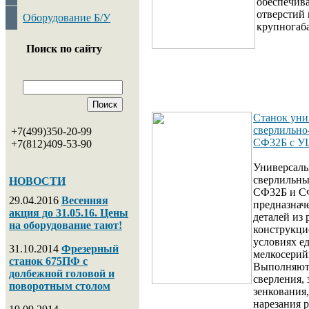
обеспечива
отверстий 
Оборудование Б/У
крупногаб
Поиск по сайту
Станок уни
сверлильно
+7(499)350-20-99
СФ32Б с У
+7(812)409-53-90
Универсаль
сверлильны
НОВОСТИ
CФ32Б и С
29.04.2016
Весенняя
предназнач
акция до 31.05.16. Цены
деталей из
на оборудование тают!
конструкци
условиях е
31.10.2014
Фрезерный
мелкосерий
станок 675ПФ с
Выполняют
долбежной головой и
сверления, 
поворотным столом
зенкования,
нарезания 