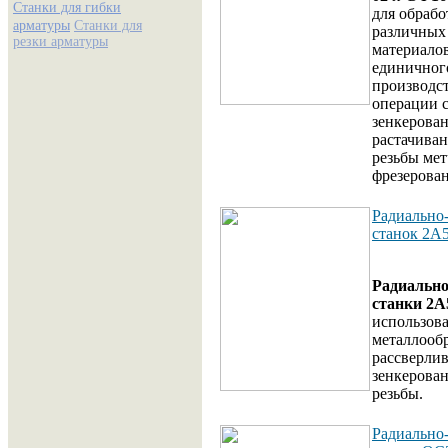
Станки для гибки
для обрабо
арматуры
Станки для
различных
резки арматуры
материалов
единичног
производст
операции с
зенкерован
растачиван
резьбы ме
фрезерован
Радиально
станок 2А
Радиальн
станки 2А
использова
металлооб
рассверли
зенкерован
резьбы.
Радиально