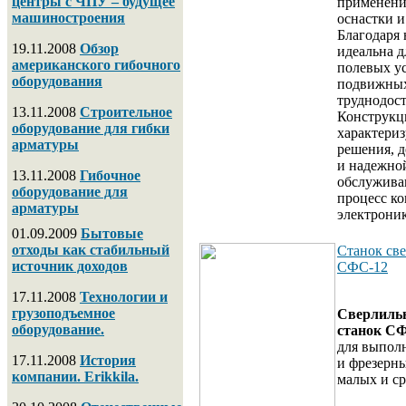
центры с ЧПУ – будущее
применени
машиностроения
оснастки и
Благодаря 
19.11.2008
Обзор
идеальна д
американского гибочного
полевых ус
оборудования
подвижных
труднодос
13.11.2008
Строительное
Конструк
оборудование для гибки
характери
арматуры
решения, 
и надежной
13.11.2008
Гибочное
обслужива
оборудование для
процесс ко
арматуры
электрони
01.09.2009
Бытовые
отходы как стабильный
Станок св
источник доходов
СФС-12
17.11.2008
Технологии и
грузоподъемное
Сверлиль
оборудование.
станок С
для выпол
17.11.2008
История
и фрезерны
компании. Erikkila.
малых и ср