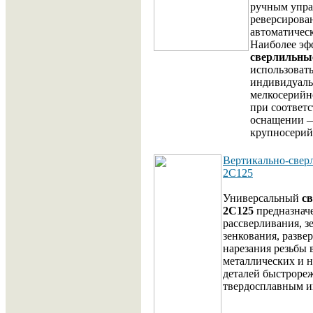
ручным упр
реверсирова
автоматичес
Наиболее эф
сверлильны
использовать
индивидуаль
мелкосерийно
при соответ
оснащении 
крупносерий
Вертикально-свер
2С125
Универсальный
с
2С125
предназначе
рассверливания, з
зенкования, разве
нарезания резьбы 
металлических и 
деталей быстроре
твердосплавным и