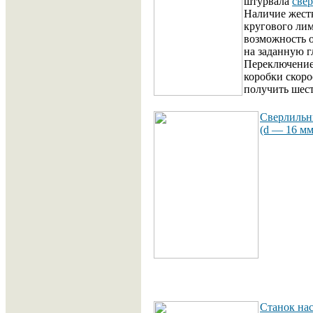
штурвала
све
Наличие жест
кругового лим
возможность 
на заданную г
Переключение
коробки скор
получить шест
Cверлильн
(d — 16 мм
Станок нас