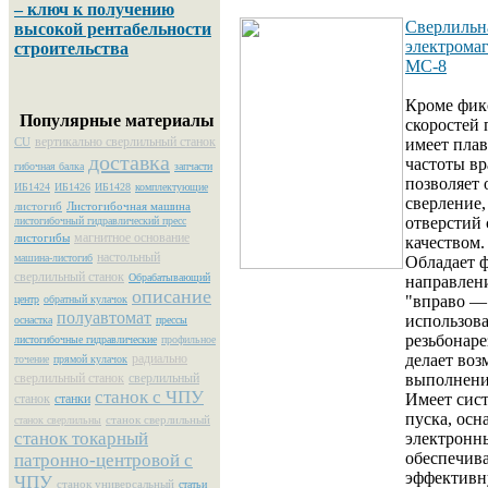
– ключ к получению
Сверлильн
высокой рентабельности
электрома
строительства
МС-8
Кроме фик
Популярные материалы
скоростей
вертикально сверлильный станок
CU
имеет пла
доставка
частоты вр
гибочная балка
запчасти
позволяет 
ИБ1424
ИБ1426
ИБ1428
комплектующие
сверление,
листогиб
Листогибочная машина
отверстий
листогибочный гидравлический пресс
магнитное основание
листогибы
качеством.
настольный
машина-листогиб
Обладает 
сверлильный станок
Обрабатывающий
направлен
описание
"вправо — 
центр
обратный кулачок
полуавтомат
использов
оснастка
прессы
резьбонаре
листогибочные гидравлические
профильное
радиально
делает во
точение
прямой кулачок
сверлильный станок
сверлильный
выполнени
станок с ЧПУ
Имеет сис
станок
станки
пуска, осн
станок сверлильный
станок сверлильны
станок токарный
электронн
обеспечи
патронно-центровой с
эффективн
ЧПУ
станок универсальный
статьи