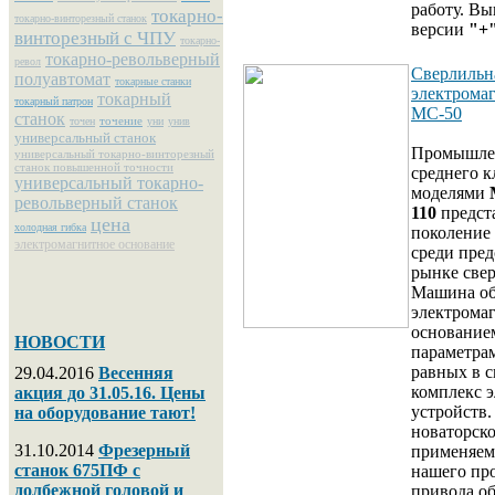
работу. Вы
токарно-
токарно-винторезный станок
версии
"+"
винторезный с ЧПУ
токарно-
токарно-револьверный
револ
Сверлильн
полуавтомат
токарные станки
электрома
токарный
токарный патрон
МС-50
станок
точение
точен
уни
унив
универсальный станок
Промышле
универсальный токарно-винторезный
станок повышенной точности
среднего к
универсальный токарно-
моделями
револьверный станок
110
предст
цена
холодная гибка
поколение 
электромагнитное основание
среди пре
рынке све
Машина об
электрома
основание
НОВОСТИ
параметра
равных в с
29.04.2016
Весенняя
комплекс 
акция до 31.05.16. Цены
устройств.
на оборудование тают!
новаторск
31.10.2014
Фрезерный
применяем
станок 675ПФ с
нашего про
долбежной головой и
привода об