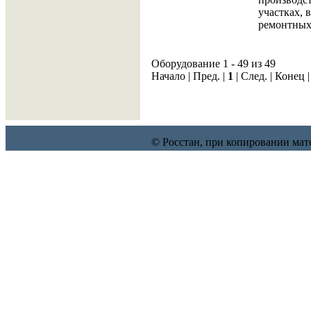
участках,
ремонтных
Оборудование 1 - 49 из 49
Начало | Пред. |
1
| След. | Конец 
© Росстан, при копировании мат