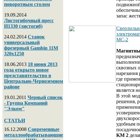
поворотным столом
подвижной
обеспечив
19.09.2014
запас жест
Листогибочный пресс
И1330 (листогиб)
Сверлильн
электрома
24.02.2014
Станок
МС-2
универсальный
фрезерный Gambin 11M
Магнитны
320х1250
предназна
выполнени
18.06.2013
18 июня 2013
сквозных о
года открыто новое
нарезания 
представительство в
где приме
Центрально-Черноземном
стационар
районе
является 
В этой мо
19.01.2011
Черный список
решения, 
- Группа Компаний
применени
"Элком"
усовершен
двухскорос
СТАТЬИ
удобным п
16.12.2008
Современные
посадочно
металлообрабатывающие
KM 2
дела