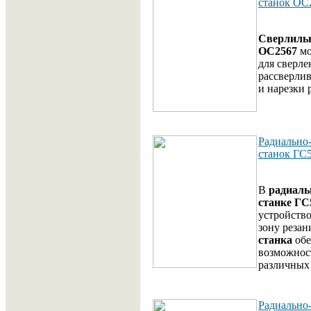
станок ОС
Cверлиль
ОС2567
мо
для сверле
рассверлив
и нарезки 
Радиально
станок ГС
В
радиаль
станке ГС
устройств
зону резан
станка
обе
возможнос
различных 
Радиально