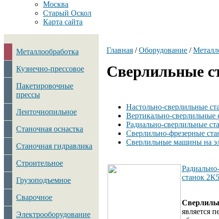
Москва
Старый Оскол
Карта сайта
Главная
/
Оборудование
/
Металл
Металлообработка
Сверлильные с
Кузнечно-прессовое
Пакетировочные
прессы
Настольно-сверлильные ста
Ленточнопильное
Вертикально-сверлильные с
Радиально-сверлильные ста
Станочная оснастка
Сверлильно-фрезерные стан
Сверлильные машины на эл
Станочная гидравлика
Строительное
Радиально
станок 2К
Грузоподъемное
Сварочное
Сверлиль
является 
Электрооборудование