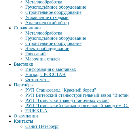
Металлообработка
Грузоподъёмное оборудование
Строительное оборудование
Управление отходами
Аналитический обзор
Справочники
Металлообработка
Грузоподъёмное оборудование
Строительное оборудование
Электрооборудование
Глоссарий
Марочник сталей
Выставки
Информация о выставках
Награды РОССТАН
Фотоотчёты
Партнёры
РУП Станкозавод "Красный борец"
РУП Витебский станкостроительный завод "Вистан
РУП "Гомельский завод станочных узлов"
РУП "Гомельский станкостроительный завод им. С.
ERIKKILA
О компании
Контакты
Санкт-Петербург