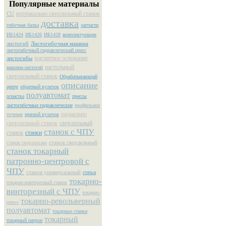
Популярные материалы
вертикально сверлильный станок
CU
доставка
гибочная балка
запчасти
ИБ1424
ИБ1426
ИБ1428
комплектующие
листогиб
Листогибочная машина
листогибочный гидравлический пресс
магнитное основание
листогибы
настольный
машина-листогиб
сверлильный станок
Обрабатывающий
описание
центр
обратный кулачок
полуавтомат
оснастка
прессы
листогибочные гидравлические
профильное
радиально
точение
прямой кулачок
сверлильный станок
сверлильный
станок с ЧПУ
станок
станки
станок сверлильный
станок сверлильны
станок токарный
патронно-центровой с
ЧПУ
станок универсальный
статьи
токарно-
токарно-винторезный станок
винторезный с ЧПУ
токарно-
токарно-револьверный
револ
полуавтомат
токарные станки
токарный
токарный патрон