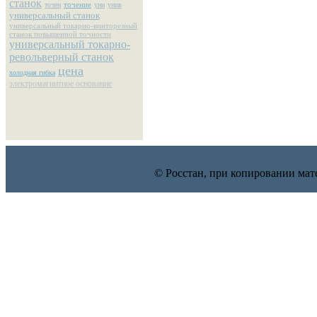
станок
точение
точен
уни
унив
универсальный станок
универсальный токарно-винторезный
станок повышенной точности
универсальный токарно-
револьверный станок
цена
холодная гибка
электромагнитное основание
© Росстан, при копировании мат