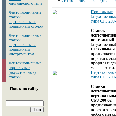
Ленточнопильные портальные 
маятникового типа
Портальные
Ленточнопильные
(двухстоечные
станки
типа СРЗ 200
вертикальные с
подвижным столом
Станок
ленточнопи
Ленточнопильные
портальный
станки
(двухстоечны
вертикальные с
СРЗ 200-04/7
подвижным
предназначен
инструментом
порезки мета
профиля и дл
Ленточнопильные
мерные загот
портальные
Вертикальные
(двухстоечные)
типа СР3 200
станки
Станки
Поиск по сайту
ленточнопил
вертикальны
СРЗ-200-02
предназначен
порезки загот
любого метал