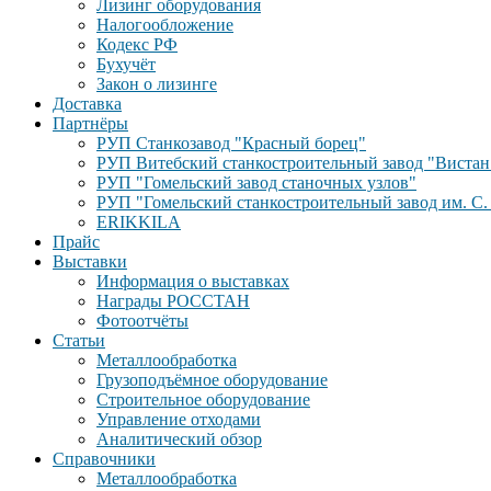
Лизинг оборудования
Налогообложение
Кодекс РФ
Бухучёт
Закон о лизинге
Доставка
Партнёры
РУП Станкозавод "Красный борец"
РУП Витебский станкостроительный завод "Вистан
РУП "Гомельский завод станочных узлов"
РУП "Гомельский станкостроительный завод им. С.
ERIKKILA
Прайс
Выставки
Информация о выставках
Награды РОССТАН
Фотоотчёты
Статьи
Металлообработка
Грузоподъёмное оборудование
Строительное оборудование
Управление отходами
Аналитический обзор
Справочники
Металлообработка